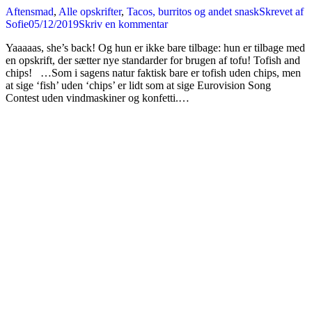
Aftensmad
,
Alle opskrifter
,
Tacos, burritos og andet snask
Skrevet af
Sofie
05/12/2019
Skriv en kommentar
Yaaaaas, she’s back! Og hun er ikke bare tilbage: hun er tilbage med
en opskrift, der sætter nye standarder for brugen af tofu! Tofish and
chips! …Som i sagens natur faktisk bare er tofish uden chips, men
at sige ‘fish’ uden ‘chips’ er lidt som at sige Eurovision Song
Contest uden vindmaskiner og konfetti.…