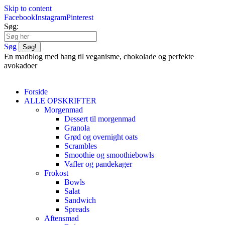
Skip to content
Facebook
Instagram
Pinterest
Søg:
Søg
En madblog med hang til veganisme, chokolade og perfekte
avokadoer
Forside
ALLE OPSKRIFTER
Morgenmad
Dessert til morgenmad
Granola
Grød og overnight oats
Scrambles
Smoothie og smoothiebowls
Vafler og pandekager
Frokost
Bowls
Salat
Sandwich
Spreads
Aftensmad