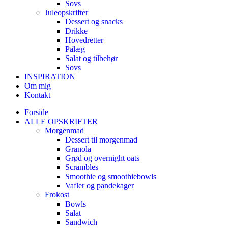
Sovs
Juleopskrifter
Dessert og snacks
Drikke
Hovedretter
Pålæg
Salat og tilbehør
Sovs
INSPIRATION
Om mig
Kontakt
Forside
ALLE OPSKRIFTER
Morgenmad
Dessert til morgenmad
Granola
Grød og overnight oats
Scrambles
Smoothie og smoothiebowls
Vafler og pandekager
Frokost
Bowls
Salat
Sandwich