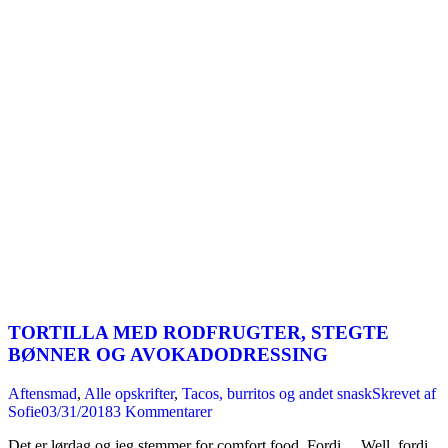
TORTILLA MED RODFRUGTER, STEGTE
BØNNER OG AVOKADODRESSING
Aftensmad
,
Alle opskrifter
,
Tacos, burritos og andet snask
Skrevet af
Sofie
03/31/2018
3 Kommentarer
Det er lørdag og jeg stemmer for comfort food. Fordi… Well, fordi