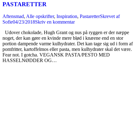
PASTARETTER
Aftensmad
,
Alle opskrifter
,
Inspiration
,
Pastaretter
Skrevet af
Sofie
04/23/2018
Skriv en kommentar
Udover chokolade, Hugh Grant og nus på ryggen er der næppe
noget, der kan gøre en kvinde mere blød i knæene end en stor
portion dampende varme kulhydrater. Det kan tage sig ud i form af
pomfritter, kartoffelmos eller pasta, men kulhydrater skal det være.
Fear not. I gotcha. VEGANSK PASTA/PESTO MED
HASSELNØDDER OG…