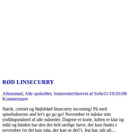
RØD LINSECURRY
Aftensmad
,
Alle opskrifter
,
Simreretter
Skrevet af
Sofie
11/19/2018
6
Kommentarer
Stærk, cremet og fløjlsblød linsecurry incoming! På med
spisebukserne and let’s go go go! November er måske min
yndlingsmåned af alle måneder. Dagene er korte, luften er klar og
mild og himlen har den der helt særlige farve, der kun findes i
november (er det kun mig, der kan se det?). Jeg har, når alt…