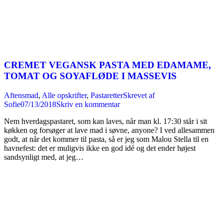
CREMET VEGANSK PASTA MED EDAMAME,
TOMAT OG SOYAFLØDE I MASSEVIS
Aftensmad
,
Alle opskrifter
,
Pastaretter
Skrevet af
Sofie
07/13/2018
Skriv en kommentar
Nem hverdagspastaret, som kan laves, når man kl. 17:30 står i sit
køkken og forsøger at lave mad i søvne, anyone? I ved allesammen
godt, at når det kommer til pasta, så er jeg som Malou Stella til en
havnefest: det er muligvis ikke en god idé og det ender højest
sandsynligt med, at jeg…