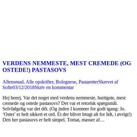
VERDENS NEMMESTE, MEST CREMEDE (OG
OSTEDE!) PASTASOVS
Aftensmad
,
Alle opskrifter
,
Bolognese
,
Pastaretter
Skrevet af
Sofie
03/12/2018
Skriv en kommentar
Hej heeej. Var det noget med verdens nemmeste, hurtigste, mest
cremede og ostede pastasovs? Det var et retorisk spørgsmål.
Selvfølgelig var det dét. (Og inden I kommer for godt igang: Jo.
‘Ostet’ er helt sikkert et ord. Ét der bliver brugt alt for lidt, i øvrigt!)
Den her pastasovs er helt simpel. Tomat, masser af…