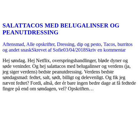
SALATTACOS MED BELUGALINSER OG
PEANUTDRESSING
Aftensmad
,
Alle opskrifter
,
Dressing, dip og pesto
,
Tacos, burritos
og andet snask
Skrevet af
Sofie
03/04/2018
Skriv en kommentar
Hej søndag. Hej Netflix, overspringshandlinger, bløde dyner og
søde veninder. Og hej salattacos med belugalinser og verdens (ja,
jeg siger verdens) bedste peanutdressing. Verdens bedste
søndagsmad: fedtet, salt, sødt, billigt og delevenligt. Og fik jeg
nævnt fedtet? Fordi, altså, der ér bare ingen bedre dage at få fedtede
fingre på end om søndagen, vel? Opskriften…