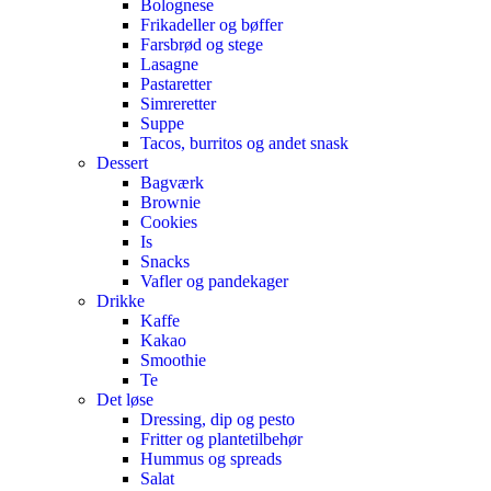
Bolognese
Frikadeller og bøffer
Farsbrød og stege
Lasagne
Pastaretter
Simreretter
Suppe
Tacos, burritos og andet snask
Dessert
Bagværk
Brownie
Cookies
Is
Snacks
Vafler og pandekager
Drikke
Kaffe
Kakao
Smoothie
Te
Det løse
Dressing, dip og pesto
Fritter og plantetilbehør
Hummus og spreads
Salat