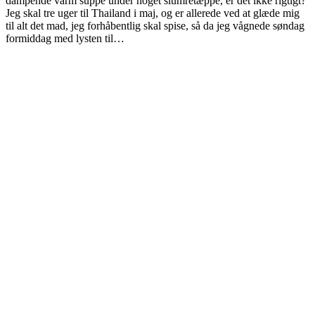
dampende varm suppe under noget slumretæppe, er det ikke rigtigt?
Jeg skal tre uger til Thailand i maj, og er allerede ved at glæde mig
til alt det mad, jeg forhåbentlig skal spise, så da jeg vågnede søndag
formiddag med lysten til…