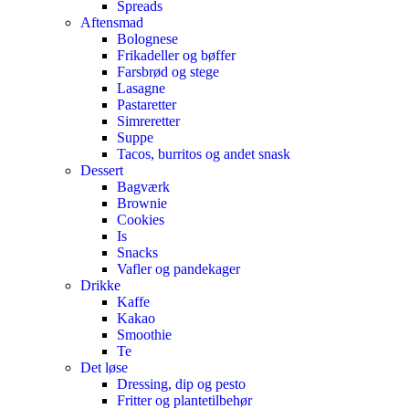
Spreads
Aftensmad
Bolognese
Frikadeller og bøffer
Farsbrød og stege
Lasagne
Pastaretter
Simreretter
Suppe
Tacos, burritos og andet snask
Dessert
Bagværk
Brownie
Cookies
Is
Snacks
Vafler og pandekager
Drikke
Kaffe
Kakao
Smoothie
Te
Det løse
Dressing, dip og pesto
Fritter og plantetilbehør