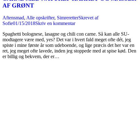
AF GRØNT
Aftensmad
,
Alle opskrifter
,
Simreretter
Skrevet af
Sofie
01/15/2018
Skriv en kommentar
Spaghetti bolognese, lasagne og chili con carne. Så kan alle SU-
modtagere være med, yes? Det var i hvert fald meget ofte dét, jeg
spiste i mine første år som udeboende, og lige præcis det her var en
ret, jeg meget ofte lavede, inden jeg stoppede med at spise kød. Den
er billig og bekvem, der er…