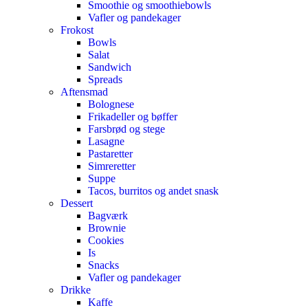
Smoothie og smoothiebowls
Vafler og pandekager
Frokost
Bowls
Salat
Sandwich
Spreads
Aftensmad
Bolognese
Frikadeller og bøffer
Farsbrød og stege
Lasagne
Pastaretter
Simreretter
Suppe
Tacos, burritos og andet snask
Dessert
Bagværk
Brownie
Cookies
Is
Snacks
Vafler og pandekager
Drikke
Kaffe