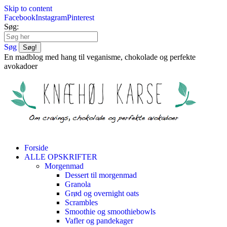
Skip to content
Facebook
Instagram
Pinterest
Søg:
Søg
En madblog med hang til veganisme, chokolade og perfekte
avokadoer
Forside
ALLE OPSKRIFTER
Morgenmad
Dessert til morgenmad
Granola
Grød og overnight oats
Scrambles
Smoothie og smoothiebowls
Vafler og pandekager