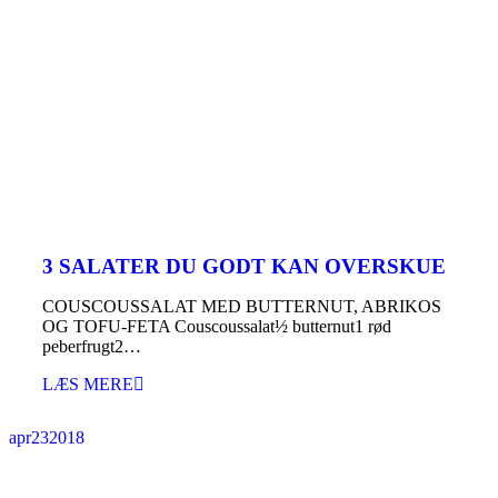
3 SALATER DU GODT KAN OVERSKUE
COUSCOUSSALAT MED BUTTERNUT, ABRIKOS
OG TOFU-FETA Couscoussalat½ butternut1 rød
peberfrugt2…
LÆS MERE
apr
23
2018