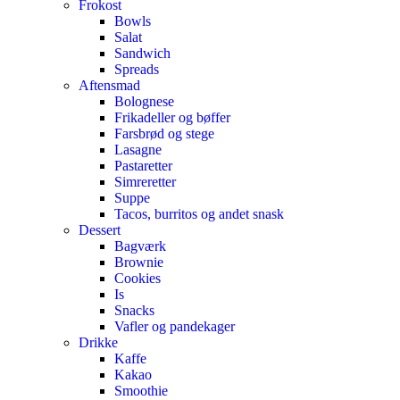
Frokost
Bowls
Salat
Sandwich
Spreads
Aftensmad
Bolognese
Frikadeller og bøffer
Farsbrød og stege
Lasagne
Pastaretter
Simreretter
Suppe
Tacos, burritos og andet snask
Dessert
Bagværk
Brownie
Cookies
Is
Snacks
Vafler og pandekager
Drikke
Kaffe
Kakao
Smoothie