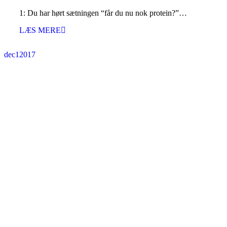
1: Du har hørt sætningen “får du nu nok protein?”…
LÆS MERE
dec
1
2017