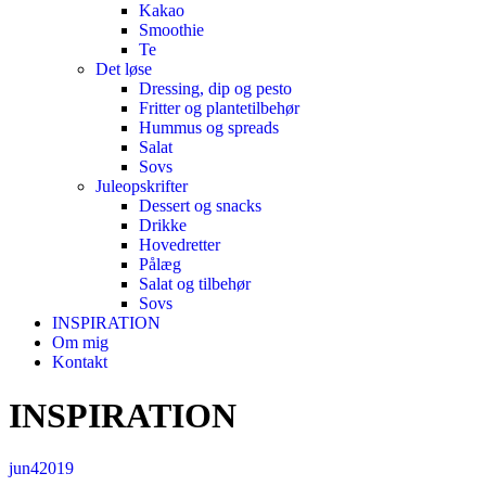
Kakao
Smoothie
Te
Det løse
Dressing, dip og pesto
Fritter og plantetilbehør
Hummus og spreads
Salat
Sovs
Juleopskrifter
Dessert og snacks
Drikke
Hovedretter
Pålæg
Salat og tilbehør
Sovs
INSPIRATION
Om mig
Kontakt
INSPIRATION
jun
4
2019