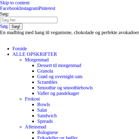
Skip to content
Facebook
Instagram
Pinterest
Søg:
Søg
En madblog med hang til veganisme, chokolade og perfekte avokadoer
Forside
ALLE OPSKRIFTER
Morgenmad
Dessert til morgenmad
Granola
Grød og overnight oats
Scrambles
Smoothie og smoothiebowls
Vafler og pandekager
Frokost
Bowls
Salat
Sandwich
Spreads
Aftensmad
Bolognese
Frikadeller og bøffer