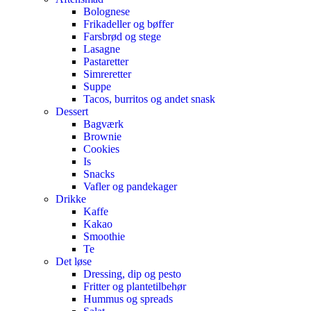
Bolognese
Frikadeller og bøffer
Farsbrød og stege
Lasagne
Pastaretter
Simreretter
Suppe
Tacos, burritos og andet snask
Dessert
Bagværk
Brownie
Cookies
Is
Snacks
Vafler og pandekager
Drikke
Kaffe
Kakao
Smoothie
Te
Det løse
Dressing, dip og pesto
Fritter og plantetilbehør
Hummus og spreads