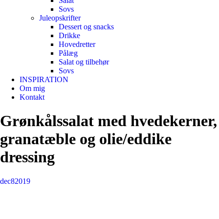
Salat
Sovs
Juleopskrifter
Dessert og snacks
Drikke
Hovedretter
Pålæg
Salat og tilbehør
Sovs
INSPIRATION
Om mig
Kontakt
Grønkålssalat med hvedekerner,
granatæble og olie/eddike
dressing
dec
8
2019