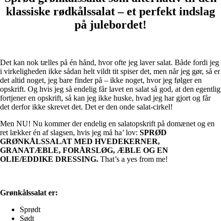
klassiske rødkålssalat – et perfekt indslag
på julebordet!
Det kan nok tælles på én hånd, hvor ofte jeg laver salat. Både fordi jeg
i virkeligheden ikke sådan helt vildt tit spiser det, men når jeg gør, så er
det altid noget, jeg bare finder på – ikke noget, hvor jeg følger en
opskrift. Og hvis jeg så endelig får lavet en salat så god, at den egentlig
fortjener en opskrift, så kan jeg ikke huske, hvad jeg har gjort og får
det derfor ikke skrevet det. Det er den onde salat-cirkel!
Men NU! Nu kommer der endelig en salatopskrift på domænet og en
ret lækker én af slagsen, hvis jeg må ha’ lov:
SPRØD
GRØNKÅLSSALAT MED HVEDEKERNER,
GRANATÆBLE, FORÅRSLØG, ÆBLE OG EN
OLIE/EDDIKE DRESSING.
That’s a yes from me!
Grønkålssalat er:
Sprødt
Sødt