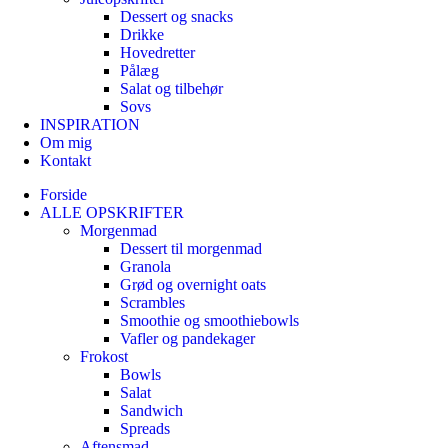
Dessert og snacks
Drikke
Hovedretter
Pålæg
Salat og tilbehør
Sovs
INSPIRATION
Om mig
Kontakt
Forside
ALLE OPSKRIFTER
Morgenmad
Dessert til morgenmad
Granola
Grød og overnight oats
Scrambles
Smoothie og smoothiebowls
Vafler og pandekager
Frokost
Bowls
Salat
Sandwich
Spreads
Aftensmad