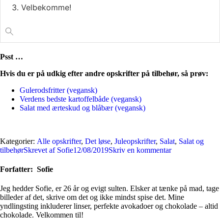
Velbekomme!
Psst …
Hvis du er på udkig efter andre opskrifter på tilbehør, så prøv:
Gulerodsfritter (vegansk)
Verdens bedste kartoffelbåde (vegansk)
Salat med ærteskud og blåbær (vegansk)
Kategorier:
Alle opskrifter
,
Det løse
,
Juleopskrifter
,
Salat
,
Salat og
tilbehør
Skrevet af
Sofie
12/08/2019
Skriv en kommentar
Forfatter:
Sofie
Jeg hedder Sofie, er 26 år og evigt sulten. Elsker at tænke på mad, tage
billeder af det, skrive om det og ikke mindst spise det. Mine
yndlingsting inkluderer linser, perfekte avokadoer og chokolade – altid
chokolade. Velkommen til!