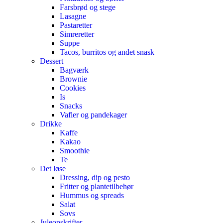
Farsbrød og stege
Lasagne
Pastaretter
Simreretter
Suppe
Tacos, burritos og andet snask
Dessert
Bagværk
Brownie
Cookies
Is
Snacks
Vafler og pandekager
Drikke
Kaffe
Kakao
Smoothie
Te
Det løse
Dressing, dip og pesto
Fritter og plantetilbehør
Hummus og spreads
Salat
Sovs
Juleopskrifter