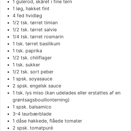
1
gulerod, skåret i fine tern
1
løg, hakket fint
4
fed
hvidløg
1/2
tsk.
tørret timian
1/2
tsk.
tørret salvie
1/4
tsk.
tørret rosmarin
1
tsk.
tørret basilikum
1
tsk.
paprika
1/2
tsk.
chiliflager
1
tsk.
sukker
1/2
tsk.
sort peber
1
spsk.
soyasauce
2
spsk.
engelsk sauce
1
tsk.
lys miso (kan udelades eller erstattes af en
grøntsagsbouillonterning)
1
spsk.
balsamico
3-4
laurbærblade
1
dåse
hakkede, flåede tomater
2
spsk.
tomatpuré