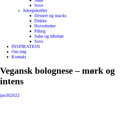
Salat
Sovs
Juleopskrifter
Dessert og snacks
Drikke
Hovedretter
Pålæg
Salat og tilbehør
Sovs
INSPIRATION
Om mig
Kontakt
Vegansk bolognese – mørk og
intens
jun
30
2022