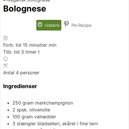
Bolognese
Udskriv
Pin Recipe
Forb. tid
15
minutter
min
Tilb. tid
3
timer
t
Antal
4
personer
Ingredienser
250
gram
markchampignon
2
spsk.
olivenolie
100
gram
valnødder
3
stængler
bladselleri, skåret i fine tern