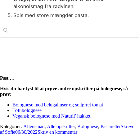
alkoholsmag fra rødvinen.
Spis med store mængder pasta.
Psst …
Hvis du har lyst til at prøve andre opskrifter på bolognese, så
prøv:
Bolognese med belugalinser og soltørret tomat
Tofubolognese
Vegansk bolognese med Naturli’ hakket
Kategorier:
Aftensmad
,
Alle opskrifter
,
Bolognese
,
Pastaretter
Skrevet
af
Sofie
06/30/2022
Skriv en kommentar