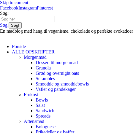
Skip to content
Facebook
Instagram
Pinterest
Søg:
Søg
En madblog med hang til veganisme, chokolade og perfekte avokadoer
Forside
ALLE OPSKRIFTER
Morgenmad
Dessert til morgenmad
Granola
Grød og overnight oats
Scrambles
Smoothie og smoothiebowls
Vafler og pandekager
Frokost
Bowls
Salat
Sandwich
Spreads
Aftensmad
Bolognese
Frikadeller og bøffer