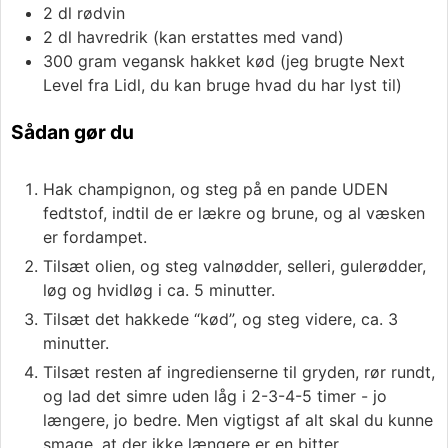
2
dl
rødvin
2
dl
havredrik (kan erstattes med vand)
300
gram
vegansk hakket kød (jeg brugte Next
Level fra Lidl, du kan bruge hvad du har lyst til)
Sådan gør du
Hak champignon, og steg på en pande UDEN
fedtstof, indtil de er lækre og brune, og al væsken
er fordampet.
Tilsæt olien, og steg valnødder, selleri, gulerødder,
løg og hvidløg i ca. 5 minutter.
Tilsæt det hakkede “kød”, og steg videre, ca. 3
minutter.
Tilsæt resten af ingredienserne til gryden, rør rundt,
og lad det simre uden låg i 2-3-4-5 timer - jo
længere, jo bedre. Men vigtigst af alt skal du kunne
smage, at der ikke længere er en bitter