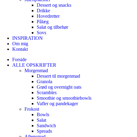
Dessert og snacks
Drikke
Hovedretter
Pålæg
Salat og tilbehør
Sovs
INSPIRATION
Om mig
Kontakt
Forside
ALLE OPSKRIFTER
Morgenmad
Dessert til morgenmad
Granola
Grød og overnight oats
Scrambles
Smoothie og smoothiebowls
Vafler og pandekager
Frokost
Bowls
Salat
Sandwich
Spreads
Aftensmad