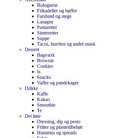
Bolognese
Frikadeller og bøffer
Farsbrød og stege
Lasagne
Pastaretter
Simreretter
Suppe
Tacos, burritos og andet snask
Dessert
Bagværk
Brownie
Cookies
Is
Snacks
Vafler og pandekager
Drikke
Kaffe
Kakao
Smoothie
Te
Det løse
Dressing, dip og pesto
Fritter og plantetilbehør
Hummus og spreads