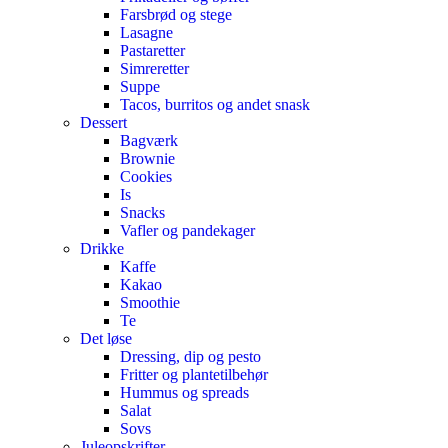
Farsbrød og stege
Lasagne
Pastaretter
Simreretter
Suppe
Tacos, burritos og andet snask
Dessert
Bagværk
Brownie
Cookies
Is
Snacks
Vafler og pandekager
Drikke
Kaffe
Kakao
Smoothie
Te
Det løse
Dressing, dip og pesto
Fritter og plantetilbehør
Hummus og spreads
Salat
Sovs
Juleopskrifter