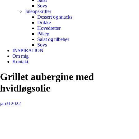
Salat
Sovs
Juleopskrifter
Dessert og snacks
Drikke
Hovedretter
Pålæg
Salat og tilbehør
Sovs
INSPIRATION
Om mig
Kontakt
Grillet aubergine med
hvidløgsolie
jan
31
2022