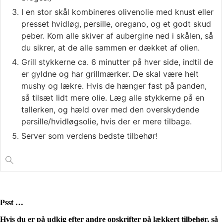
I en stor skål kombineres olivenolie med knust eller
presset hvidløg, persille, oregano, og et godt skud
peber. Kom alle skiver af aubergine ned i skålen, så
du sikrer, at de alle sammen er dækket af olien.
Grill stykkerne ca. 6 minutter på hver side, indtil de
er gyldne og har grillmærker. De skal være helt
mushy og lækre. Hvis de hænger fast på panden,
så tilsæt lidt mere olie. Læg alle stykkerne på en
tallerken, og hæld over med den overskydende
persille/hvidløgsolie, hvis der er mere tilbage.
Server som verdens bedste tilbehør!
Psst …
Hvis du er på udkig efter andre opskrifter på lækkert tilbehør, så