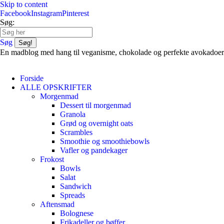
Skip to content
Facebook
Instagram
Pinterest
Søg:
Søg
En madblog med hang til veganisme, chokolade og perfekte avokadoer
Forside
ALLE OPSKRIFTER
Morgenmad
Dessert til morgenmad
Granola
Grød og overnight oats
Scrambles
Smoothie og smoothiebowls
Vafler og pandekager
Frokost
Bowls
Salat
Sandwich
Spreads
Aftensmad
Bolognese
Frikadeller og bøffer