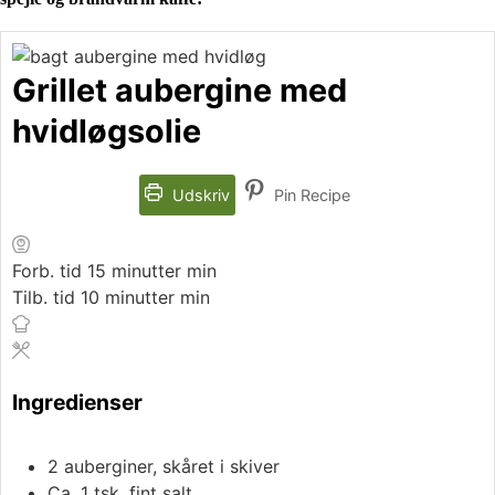
Grillet aubergine med
hvidløgsolie
Udskriv
Pin Recipe
Forb. tid
15
minutter
min
Tilb. tid
10
minutter
min
Ingredienser
2
auberginer, skåret i skiver
Ca. 1 tsk. fint salt