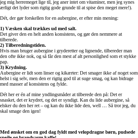
jeg mig herremeget lige til, jeg aner intet om vitaminer, men jeg synes
ærligt det lyder som rigtig gode grunde til at spise den meget mere!).
Dét, der gør forskellen for en aubergine, er efter min mening:
1) Væsken skal trækkes ud med salt.
Det giver den en helt anden konsistens, og gør den nemmere at
tilberede.
2) Tilberedningstiden.
Hvis man bruger aubergine i gryderetter og lignende, tilbereder man
den ofte ikke nok, og så får den mest af alt personlighed som et stykke
pap.
3) Krydning.
Aubergine er lidt som linser og kikærter: Det smager ikke af noget som
helst i sig selv, men den er rigtig god til at suge smag, og kan bidrage
med masser af konsistens og fylde.
Dét her er én af mine yndlingsmåder at tilberede den på: Det er
snasket, det er krydret, og det er syndigt. Kan du lide aubergine, så
elsker du den her ret – og kan du ikke lide den, well … Så tror jeg, du
skal smage den igen!
Med ønsket om en god dag fyldt med velopdragne børn, pudsede
spejle og brandvarm kaffe!