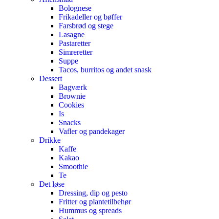
Bolognese
Frikadeller og bøffer
Farsbrød og stege
Lasagne
Pastaretter
Simreretter
Suppe
Tacos, burritos og andet snask
Dessert
Bagværk
Brownie
Cookies
Is
Snacks
Vafler og pandekager
Drikke
Kaffe
Kakao
Smoothie
Te
Det løse
Dressing, dip og pesto
Fritter og plantetilbehør
Hummus og spreads