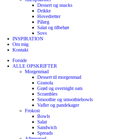
Dessert og snacks
Drikke
Hovedretter
Pålæg
Salat og tilbehør
Sovs
INSPIRATION
Om mig
Kontakt
Forside
ALLE OPSKRIFTER
Morgenmad
Dessert til morgenmad
Granola
Grød og overnight oats
Scrambles
Smoothie og smoothiebowls
Vafler og pandekager
Frokost
Bowls
Salat
Sandwich
Spreads
Aftensmad