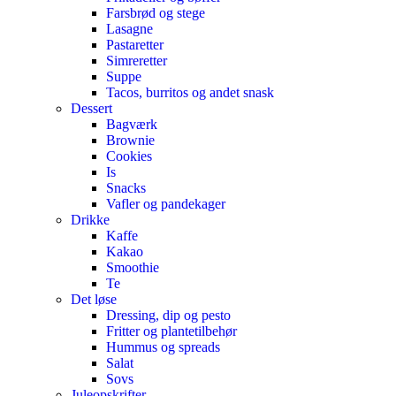
Farsbrød og stege
Lasagne
Pastaretter
Simreretter
Suppe
Tacos, burritos og andet snask
Dessert
Bagværk
Brownie
Cookies
Is
Snacks
Vafler og pandekager
Drikke
Kaffe
Kakao
Smoothie
Te
Det løse
Dressing, dip og pesto
Fritter og plantetilbehør
Hummus og spreads
Salat
Sovs
Juleopskrifter