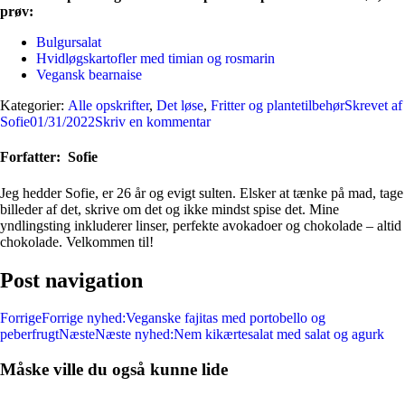
prøv:
Bulgursalat
Hvidløgskartofler med timian og rosmarin
Vegansk bearnaise
Kategorier:
Alle opskrifter
,
Det løse
,
Fritter og plantetilbehør
Skrevet af
Sofie
01/31/2022
Skriv en kommentar
Forfatter:
Sofie
Jeg hedder Sofie, er 26 år og evigt sulten. Elsker at tænke på mad, tage
billeder af det, skrive om det og ikke mindst spise det. Mine
yndlingsting inkluderer linser, perfekte avokadoer og chokolade – altid
chokolade. Velkommen til!
Post navigation
Forrige
Forrige nyhed:
Veganske fajitas med portobello og
peberfrugt
Næste
Næste nyhed:
Nem kikærtesalat med salat og agurk
Måske ville du også kunne lide