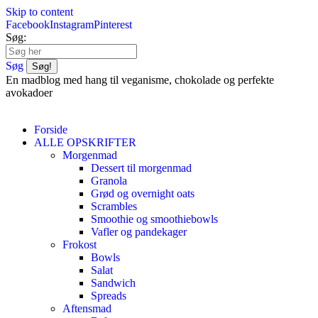
Skip to content
Facebook
Instagram
Pinterest
Søg:
Søg
En madblog med hang til veganisme, chokolade og perfekte
avokadoer
Forside
ALLE OPSKRIFTER
Morgenmad
Dessert til morgenmad
Granola
Grød og overnight oats
Scrambles
Smoothie og smoothiebowls
Vafler og pandekager
Frokost
Bowls
Salat
Sandwich
Spreads
Aftensmad