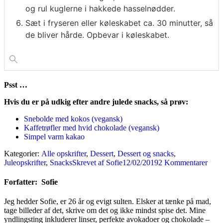
og rul kuglerne i hakkede hasselnødder.
Sæt i fryseren eller køleskabet ca. 30 minutter, så
de bliver hårde. Opbevar i køleskabet.
Psst …
Hvis du er på udkig efter andre julede snacks, så prøv:
Snebolde med kokos (vegansk)
Kaffetrøfler med hvid chokolade (vegansk)
Simpel varm kakao
Kategorier:
Alle opskrifter
,
Dessert
,
Dessert og snacks
,
Juleopskrifter
,
Snacks
Skrevet af
Sofie
12/02/2019
2 Kommentarer
Forfatter:
Sofie
Jeg hedder Sofie, er 26 år og evigt sulten. Elsker at tænke på mad,
tage billeder af det, skrive om det og ikke mindst spise det. Mine
yndlingsting inkluderer linser, perfekte avokadoer og chokolade –