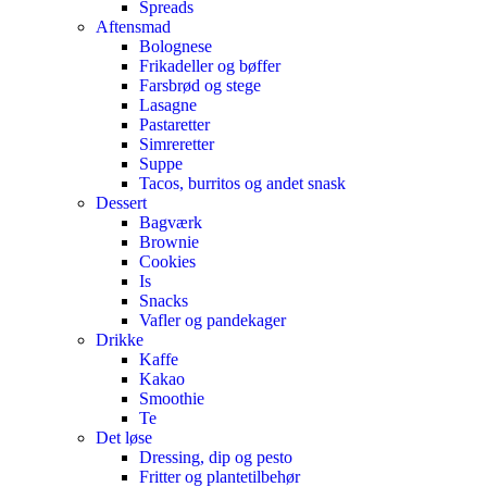
Spreads
Aftensmad
Bolognese
Frikadeller og bøffer
Farsbrød og stege
Lasagne
Pastaretter
Simreretter
Suppe
Tacos, burritos og andet snask
Dessert
Bagværk
Brownie
Cookies
Is
Snacks
Vafler og pandekager
Drikke
Kaffe
Kakao
Smoothie
Te
Det løse
Dressing, dip og pesto
Fritter og plantetilbehør