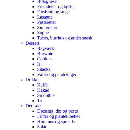
Bolognese
Frikadeller og bøffer
Farsbrød og stege
Lasagne
Pastaretter
Simreretter
Suppe
Tacos, burritos og andet snask
Dessert
Bagværk
Brownie
Cookies
Is
Snacks
Vafler og pandekager
Drikke
Kaffe
Kakao
Smoothie
Te
Det løse
Dressing, dip og pesto
Fritter og plantetilbehør
Hummus og spreads
Salat