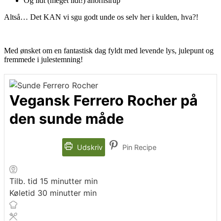
Og lidt (meget lidt!) ahornsirup
Altså… Det KAN vi sgu godt unde os selv her i kulden, hva?!
Med ønsket om en fantastisk dag fyldt med levende lys, julepunt og
fremmede i julestemning!
Vegansk Ferrero Rocher på
den sunde måde
Udskriv
Pin Recipe
Tilb. tid
15
minutter
min
Køletid
30
minutter
min