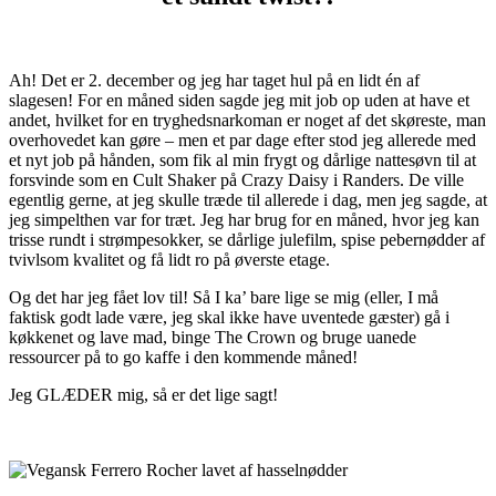
Ah! Det er 2. december og jeg har taget hul på en lidt én af
slagesen! For en måned siden sagde jeg mit job op uden at have et
andet, hvilket for en tryghedsnarkoman er noget af det skøreste, man
overhovedet kan gøre – men et par dage efter stod jeg allerede med
et nyt job på hånden, som fik al min frygt og dårlige nattesøvn til at
forsvinde som en Cult Shaker på Crazy Daisy i Randers. De ville
egentlig gerne, at jeg skulle træde til allerede i dag, men jeg sagde, at
jeg simpelthen var for træt. Jeg har brug for en måned, hvor jeg kan
trisse rundt i strømpesokker, se dårlige julefilm, spise pebernødder af
tvivlsom kvalitet og få lidt ro på øverste etage.
Og det har jeg fået lov til! Så I ka’ bare lige se mig (eller, I må
faktisk godt lade være, jeg skal ikke have uventede gæster) gå i
køkkenet og lave mad, binge The Crown og bruge uanede
ressourcer på to go kaffe i den kommende måned!
Jeg GLÆDER mig, så er det lige sagt!