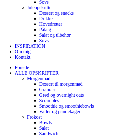
Sovs
Juleopskrifter
Dessert og snacks
Drikke
Hovedretter
Pålæg
Salat og tilbehør
Sovs
INSPIRATION
Om mig
Kontakt
Forside
ALLE OPSKRIFTER
Morgenmad
Dessert til morgenmad
Granola
Grød og overnight oats
Scrambles
Smoothie og smoothiebowls
Vafler og pandekager
Frokost
Bowls
Salat
Sandwich