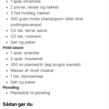
1
spsk
olivenolie
2
porrer, renset og hakket
3
fed
hvidløg, hakket
500
gram
hvide champignon (eller dine
yndlingssvampe)
1/2
tsk.
tørret salvie
1/2
tsk.
rosmarin
Salt og peber
Hvid sauce
1
spsk.
smørbar
2
spsk.
hvedemel
350
ml
plantedrik (jeg brugte mandel)
Masser af revet muskat
1
tsk.
dijonsennep
Salt og peber
Pensling
Plantedrik til pensling
Sådan gør du