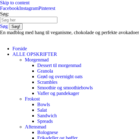
Skip to content
Facebook
Instagram
Pinterest
Søg:
Søg
En madblog med hang til veganisme, chokolade og perfekte avokadoer
Forside
ALLE OPSKRIFTER
Morgenmad
Dessert til morgenmad
Granola
Grød og overnight oats
Scrambles
Smoothie og smoothiebowls
Vafler og pandekager
Frokost
Bowls
Salat
Sandwich
Spreads
Aftensmad
Bolognese
Frikadeller og bøffer