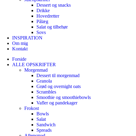
Dessert og snacks
Drikke
Hovedretter
Pålæg
Salat og tilbehør
Sovs
INSPIRATION
Om mig
Kontakt
Forside
ALLE OPSKRIFTER
Morgenmad
Dessert til morgenmad
Granola
Grød og overnight oats
Scrambles
Smoothie og smoothiebowls
Vafler og pandekager
Frokost
Bowls
Salat
Sandwich
Spreads
Aftensmad