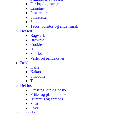
Farsbrød og stege
Lasagne
Pastaretter
Simreretter
Suppe
Tacos, burritos og andet snask
Dessert
Bagværk
Brownie
Cookies
Is
Snacks
Vafler og pandekager
Drikke
Kaffe
Kakao
Smoothie
Te
Det løse
Dressing, dip og pesto
Fritter og plantetilbehør
Hummus og spreads
Salat
Sovs
Juleopskrifter