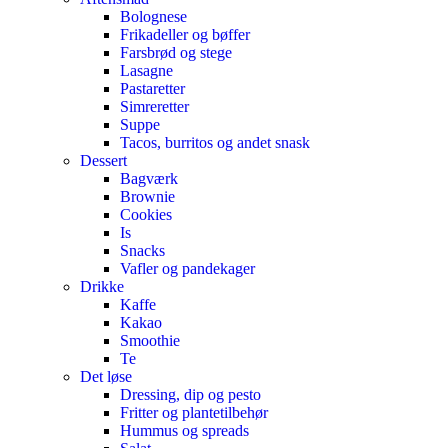
Bolognese
Frikadeller og bøffer
Farsbrød og stege
Lasagne
Pastaretter
Simreretter
Suppe
Tacos, burritos og andet snask
Dessert
Bagværk
Brownie
Cookies
Is
Snacks
Vafler og pandekager
Drikke
Kaffe
Kakao
Smoothie
Te
Det løse
Dressing, dip og pesto
Fritter og plantetilbehør
Hummus og spreads