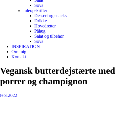
Salat
Sovs
Juleopskrifter
Dessert og snacks
Drikke
Hovedretter
Pålæg
Salat og tilbehør
Sovs
INSPIRATION
Om mig
Kontakt
Vegansk butterdejstærte med
porrer og champignon
feb
1
2022