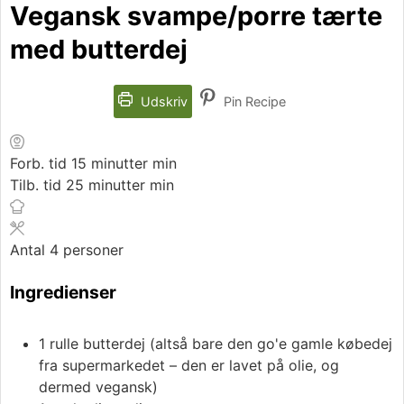
Vegansk svampe/porre tærte
med butterdej
Udskriv
Pin Recipe
Forb. tid
15
minutter
min
Tilb. tid
25
minutter
min
Antal
4
personer
Ingredienser
1
rulle
butterdej (altså bare den go'e gamle købedej
fra supermarkedet – den er lavet på olie, og
dermed vegansk)