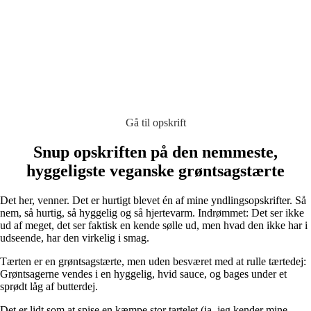
Gå til opskrift
Snup opskriften på den nemmeste,
hyggeligste veganske grøntsagstærte
Det her, venner. Det er hurtigt blevet én af mine yndlingsopskrifter. Så
nem, så hurtig, så hyggelig og så hjertevarm. Indrømmet: Det ser ikke
ud af meget, det ser faktisk en kende sølle ud, men hvad den ikke har i
udseende, har den virkelig i smag.
Tærten er en grøntsagstærte, men uden besværet med at rulle tærtedej:
Grøntsagerne vendes i en hyggelig, hvid sauce, og bages under et
sprødt låg af butterdej.
Det er lidt som at spise en kæmpe stor tartelet (ja, jeg kender mine