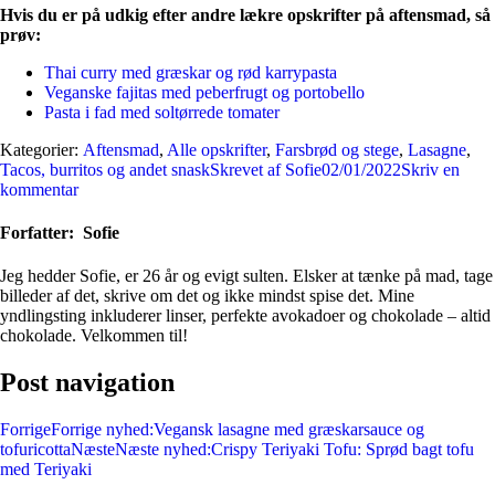
Hvis du er på udkig efter andre lækre opskrifter på aftensmad, så
prøv:
Thai curry med græskar og rød karrypasta
Veganske fajitas med peberfrugt og portobello
Pasta i fad med soltørrede tomater
Kategorier:
Aftensmad
,
Alle opskrifter
,
Farsbrød og stege
,
Lasagne
,
Tacos, burritos og andet snask
Skrevet af
Sofie
02/01/2022
Skriv en
kommentar
Forfatter:
Sofie
Jeg hedder Sofie, er 26 år og evigt sulten. Elsker at tænke på mad, tage
billeder af det, skrive om det og ikke mindst spise det. Mine
yndlingsting inkluderer linser, perfekte avokadoer og chokolade – altid
chokolade. Velkommen til!
Post navigation
Forrige
Forrige nyhed:
Vegansk lasagne med græskarsauce og
tofuricotta
Næste
Næste nyhed:
Crispy Teriyaki Tofu: Sprød bagt tofu
med Teriyaki