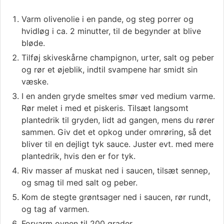
Varm olivenolie i en pande, og steg porrer og
hvidløg i ca. 2 minutter, til de begynder at blive
bløde.
Tilføj skiveskårne champignon, urter, salt og peber
og rør et øjeblik, indtil svampene har smidt sin
væske.
I en anden gryde smeltes smør ved medium varme.
Rør melet i med et piskeris. Tilsæt langsomt
plantedrik til gryden, lidt ad gangen, mens du rører
sammen. Giv det et opkog under omrøring, så det
bliver til en dejligt tyk sauce. Juster evt. med mere
plantedrik, hvis den er for tyk.
Riv masser af muskat ned i saucen, tilsæt sennep,
og smag til med salt og peber.
Kom de stegte grøntsager ned i saucen, rør rundt,
og tag af varmen.
Forvarm ovnen til 200 grader.