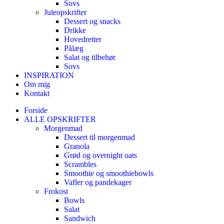
Sovs
Juleopskrifter
Dessert og snacks
Drikke
Hovedretter
Pålæg
Salat og tilbehør
Sovs
INSPIRATION
Om mig
Kontakt
Forside
ALLE OPSKRIFTER
Morgenmad
Dessert til morgenmad
Granola
Grød og overnight oats
Scrambles
Smoothie og smoothiebowls
Vafler og pandekager
Frokost
Bowls
Salat
Sandwich