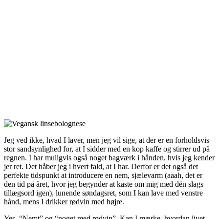
Jeg ved ikke, hvad I laver, men jeg vil sige, at der er en forholdsvis
stor sandsynlighed for, at I sidder med en kop kaffe og stirrer ud på
regnen. I har muligvis også noget bagværk i hånden, hvis jeg kender
jer ret. Det håber jeg i hvert fald, at I har. Derfor er det også det
perfekte tidspunkt at introducere en nem, sjælevarm (aaah, det er
den tid på året, hvor jeg begynder at kaste om mig med dén slags
tillægsord igen), lunende søndagsret, som I kan lave med venstre
hånd, mens I drikker rødvin med højre.
Yes. “Nemt” og “noget med rødvin”. Kan I mærke, hvordan livet