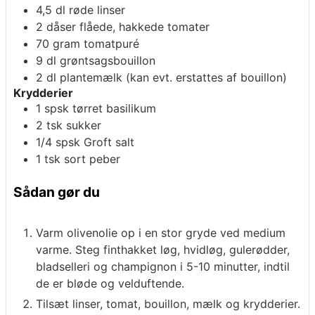
4,5
dl
røde linser
2
dåser
flåede, hakkede tomater
70
gram
tomatpuré
9
dl
grøntsagsbouillon
2
dl
plantemælk
(kan evt. erstattes af bouillon)
Krydderier
1
spsk
tørret basilikum
2
tsk
sukker
1/4
spsk
Groft salt
1
tsk
sort peber
Sådan gør du
Varm olivenolie op i en stor gryde ved medium
varme. Steg finthakket løg, hvidløg, gulerødder,
bladselleri og champignon i 5-10 minutter, indtil
de er bløde og velduftende.
Tilsæt linser, tomat, bouillon, mælk og krydderier.