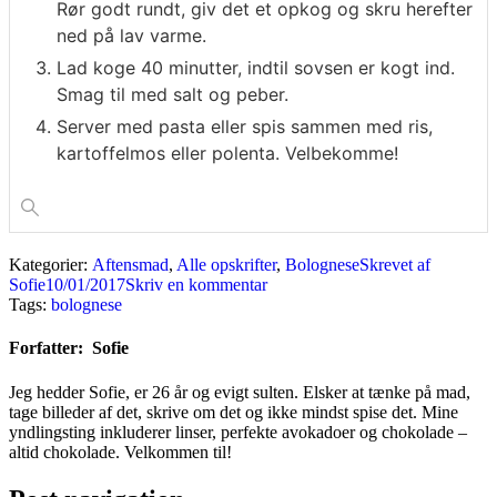
Rør godt rundt, giv det et opkog og skru herefter
ned på lav varme.
Lad koge 40 minutter, indtil sovsen er kogt ind.
Smag til med salt og peber.
Server med pasta eller spis sammen med ris,
kartoffelmos eller polenta. Velbekomme!
Kategorier:
Aftensmad
,
Alle opskrifter
,
Bolognese
Skrevet af
Sofie
10/01/2017
Skriv en kommentar
Tags:
bolognese
Forfatter:
Sofie
Jeg hedder Sofie, er 26 år og evigt sulten. Elsker at tænke på mad,
tage billeder af det, skrive om det og ikke mindst spise det. Mine
yndlingsting inkluderer linser, perfekte avokadoer og chokolade –
altid chokolade. Velkommen til!