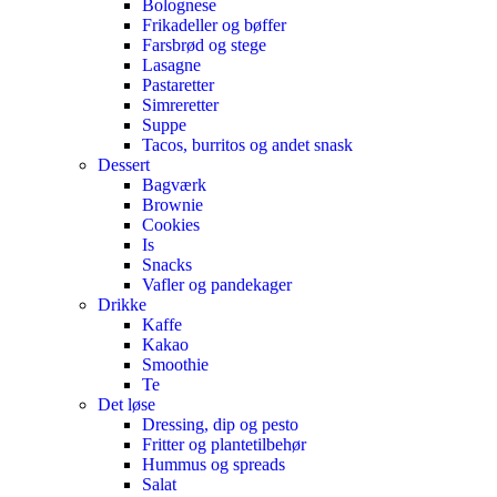
Bolognese
Frikadeller og bøffer
Farsbrød og stege
Lasagne
Pastaretter
Simreretter
Suppe
Tacos, burritos og andet snask
Dessert
Bagværk
Brownie
Cookies
Is
Snacks
Vafler og pandekager
Drikke
Kaffe
Kakao
Smoothie
Te
Det løse
Dressing, dip og pesto
Fritter og plantetilbehør
Hummus og spreads
Salat