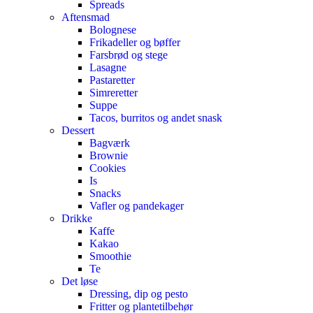
Spreads
Aftensmad
Bolognese
Frikadeller og bøffer
Farsbrød og stege
Lasagne
Pastaretter
Simreretter
Suppe
Tacos, burritos og andet snask
Dessert
Bagværk
Brownie
Cookies
Is
Snacks
Vafler og pandekager
Drikke
Kaffe
Kakao
Smoothie
Te
Det løse
Dressing, dip og pesto
Fritter og plantetilbehør