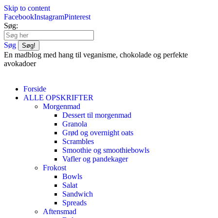
Skip to content
Facebook
Instagram
Pinterest
Søg:
Søg
En madblog med hang til veganisme, chokolade og perfekte
avokadoer
Forside
ALLE OPSKRIFTER
Morgenmad
Dessert til morgenmad
Granola
Grød og overnight oats
Scrambles
Smoothie og smoothiebowls
Vafler og pandekager
Frokost
Bowls
Salat
Sandwich
Spreads
Aftensmad