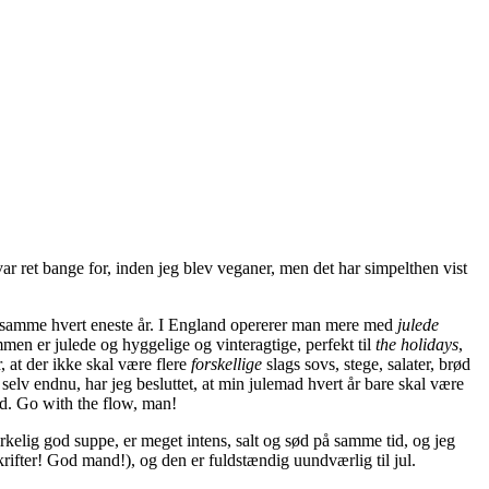
var ret bange for, inden jeg blev veganer, men det har simpelthen vist
 samme hvert eneste år. I England opererer man mere med
julede
mmen er julede og hyggelige og vinteragtige, perfekt til
the holidays
,
, at der ikke skal være flere
forskellige
slags sovs, stege, salater, brød
selv endnu, har jeg besluttet, at min julemad hvert år bare skal være
mad. Go with the flow, man!
irkelig god suppe, er meget intens, salt og sød på samme tid, og jeg
ifter! God mand!), og den er fuldstændig uundværlig til jul.