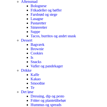
Aftensmad
Bolognese
Frikadeller og bøffer
Farsbrød og stege
Lasagne
Pastaretter
Simreretter
Suppe
Tacos, burritos og andet snask
Dessert
Bagværk
Brownie
Cookies
Is
Snacks
Vafler og pandekager
Drikke
Kaffe
Kakao
Smoothie
Te
Det løse
Dressing, dip og pesto
Fritter og plantetilbehør
Hummus og spreads