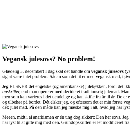
Vegansk julesovs? No problem!
Glædelig 3. december! I dag skal det handle om
vegansk julesovs
(ya
sig at være intet problem. Sådan som det tit er med vegansk mad, i øvr
Jeg ELSKER det engelske (og amerikanske) julekøkken, fordi det ikk
opskrifter,
end man opererer med decideret traditionsrig julemad. Man sp
men som kan varieres i det uendelige og kan skifte fra år til år. De er
og tilbehør på bordet. Dét elsker jeg, og eftersom det er min første ve
dét: julet mad. På den måde kan jeg mæske mig i alt, hvad jeg har lyst
Meeen, midt i al anarkismen er én ting dog sikkert: Den her sovs. Jeg e
har lyst til at gifte mig med den. Grundopskriften er let modificeret fr