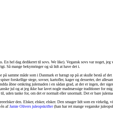
s. En hel dag dedikeret til sovs. We like). Vegansk sovs var noget, jeg 
igt. Så mange bekymringer og så lidt at have det i.
e på samme måde som i Danmark er hængt op på at skulle bestå af det
iser forskellige stege, sovser, kartofler, kager og desserter, der allesa
 endda åbne omkring julemaden i en sådan grad, at der er ingen, der siger
ganske jul og at jeg ikke har lavet nogle madmæssige traditioner for mig 
 til, uden tanke for, om det er normalt eller unormalt. Det er bare jule
eeelsker den. Elsker, elsker, elsker. Den smager lidt som en virkelig, v
a én af
Jamie Olivers juleopskrifter
(han har ret mange veganske juleopskr