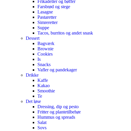
Frikadeller og bøffer
Farsbrød og stege
Lasagne
Pastaretter
Simreretter
Suppe
Tacos, burritos og andet snask
Dessert
Bagværk
Brownie
Cookies
Is
Snacks
Vafler og pandekager
Drikke
Kaffe
Kakao
Smoothie
Te
Det løse
Dressing, dip og pesto
Fritter og plantetilbehør
Hummus og spreads
Salat
Sovs