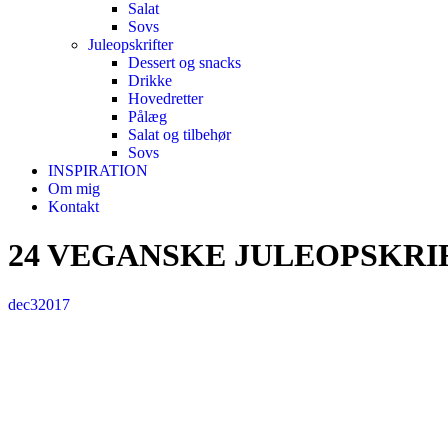
Salat
Sovs
Juleopskrifter
Dessert og snacks
Drikke
Hovedretter
Pålæg
Salat og tilbehør
Sovs
INSPIRATION
Om mig
Kontakt
24 VEGANSKE JULEOPSKRI
dec
3
2017