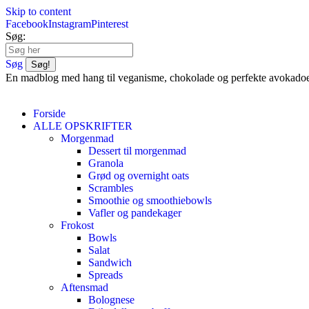
Skip to content
Facebook
Instagram
Pinterest
Søg:
Søg
En madblog med hang til veganisme, chokolade og perfekte avokado
Forside
ALLE OPSKRIFTER
Morgenmad
Dessert til morgenmad
Granola
Grød og overnight oats
Scrambles
Smoothie og smoothiebowls
Vafler og pandekager
Frokost
Bowls
Salat
Sandwich
Spreads
Aftensmad
Bolognese