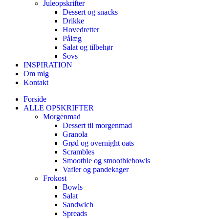
Juleopskrifter
Dessert og snacks
Drikke
Hovedretter
Pålæg
Salat og tilbehør
Sovs
INSPIRATION
Om mig
Kontakt
Forside
ALLE OPSKRIFTER
Morgenmad
Dessert til morgenmad
Granola
Grød og overnight oats
Scrambles
Smoothie og smoothiebowls
Vafler og pandekager
Frokost
Bowls
Salat
Sandwich
Spreads