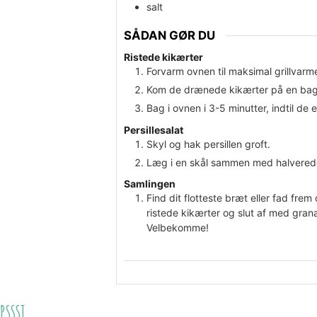
salt
SÅDAN GØR DU
Ristede kikærter
Forvarm ovnen til maksimal grillvarm
Kom de drænede kikærter på en bagep
Bag i ovnen i 3-5 minutter, indtil de e
Persillesalat
Skyl og hak persillen groft.
Læg i en skål sammen med halverede c
Samlingen
Find dit flotteste bræt eller fad fr
ristede kikærter og slut af med grana
Velbekomme!
PSSST…