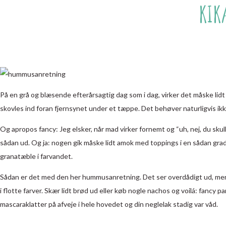
KIKÆ
På en grå og blæsende efterårsagtig dag som i dag, virker det måske lidt
skovles ind foran fjernsynet under et tæppe. Det behøver naturligvis ikke
Og apropos fancy: Jeg elsker, når mad virker fornemt og “uh, nej, du skull
sådan ud. Og ja: nogen gik måske lidt amok med toppings i en sådan grad,
granatæble i farvandet.
Sådan er det med den her hummusanretning. Det ser overdådigt ud, men i
i flotte farver. Skær lidt brød ud eller køb nogle nachos og voilá: fancy
mascaraklatter på afveje i hele hovedet og din neglelak stadig var våd.