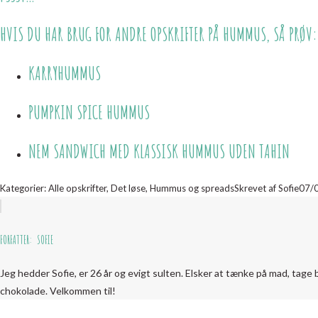
HVIS DU HAR BRUG FOR ANDRE OPSKRIFTER PÅ HUMMUS, SÅ PRØV:
KARRYHUMMUS
PUMPKIN SPICE HUMMUS
NEM SANDWICH MED KLASSISK HUMMUS UDEN TAHIN
Kategorier:
Alle opskrifter
,
Det løse
,
Hummus og spreads
Skrevet af
Sofie
07/
FORFATTER:
SOFIE
Jeg hedder Sofie, er 26 år og evigt sulten. Elsker at tænke på mad, tage 
chokolade. Velkommen til!