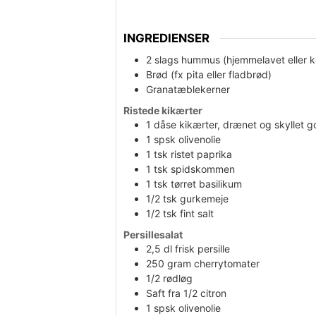
INGREDIENSER
2
slags
hummus (hjemmelavet eller k
Brød (fx pita eller fladbrød)
Granatæblekerner
Ristede kikærter
1
dåse
kikærter, drænet og skyllet 
1
spsk
olivenolie
1
tsk
ristet paprika
1
tsk
spidskommen
1
tsk
tørret basilikum
1/2
tsk
gurkemeje
1/2
tsk
fint salt
Persillesalat
2,5
dl
frisk persille
250
gram
cherrytomater
1/2
rødløg
Saft fra 1/2 citron
1
spsk
olivenolie