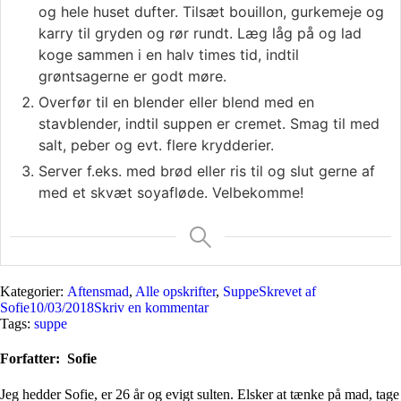
og hele huset dufter. Tilsæt bouillon, gurkemeje og
karry til gryden og rør rundt. Læg låg på og lad
koge sammen i en halv times tid, indtil
grøntsagerne er godt møre.
Overfør til en blender eller blend med en
stavblender, indtil suppen er cremet. Smag til med
salt, peber og evt. flere krydderier.
Server f.eks. med brød eller ris til og slut gerne af
med et skvæt soyafløde. Velbekomme!
Kategorier:
Aftensmad
,
Alle opskrifter
,
Suppe
Skrevet af
Sofie
10/03/2018
Skriv en kommentar
Tags:
suppe
Forfatter:
Sofie
Jeg hedder Sofie, er 26 år og evigt sulten. Elsker at tænke på mad, tage