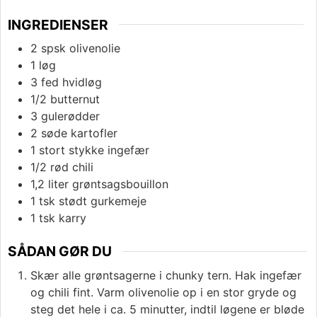
INGREDIENSER
2
spsk
olivenolie
1
løg
3
fed
hvidløg
1/2
butternut
3
gulerødder
2
søde kartofler
1
stort stykke ingefær
1/2
rød chili
1,2
liter
grøntsagsbouillon
1
tsk
stødt gurkemeje
1
tsk
karry
SÅDAN GØR DU
Skær alle grøntsagerne i chunky tern. Hak ingefær
og chili fint. Varm olivenolie op i en stor gryde og
steg det hele i ca. 5 minutter, indtil løgene er bløde