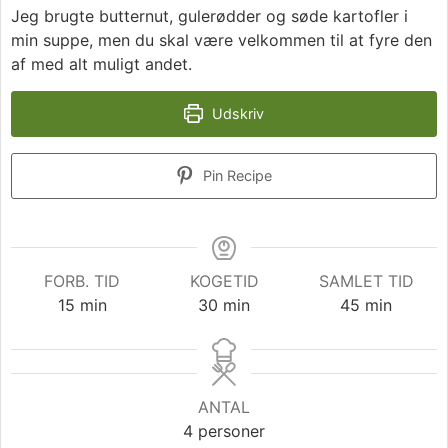
Jeg brugte butternut, gulerødder og søde kartofler i
min suppe, men du skal være velkommen til at fyre den
af med alt muligt andet.
Udskriv
Pin Recipe
FORB. TID
KOGETID
SAMLET TID
minutter
minutter
minutter
15
min
30
min
45
min
ANTAL
4
personer