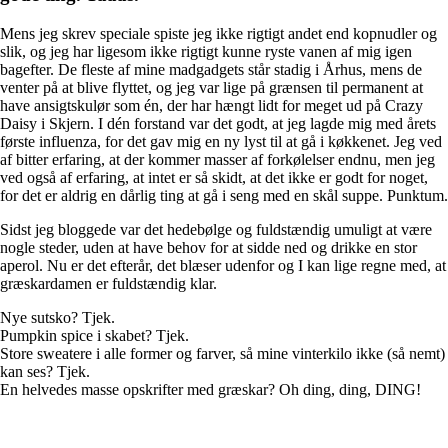
Mens jeg skrev speciale spiste jeg ikke rigtigt andet end kopnudler og
slik, og jeg har ligesom ikke rigtigt kunne ryste vanen af mig igen
bagefter. De fleste af mine madgadgets står stadig i Århus, mens de
venter på at blive flyttet, og jeg var lige på grænsen til permanent at
have ansigtskulør som én, der har hængt lidt for meget ud på Crazy
Daisy i Skjern. I dén forstand var det godt, at jeg lagde mig med årets
første influenza, for det gav mig en ny lyst til at gå i køkkenet. Jeg ved
af bitter erfaring, at der kommer masser af forkølelser endnu, men jeg
ved også af erfaring, at intet er så skidt, at det ikke er godt for noget,
for det er aldrig en dårlig ting at gå i seng med en skål suppe. Punktum.
Sidst jeg bloggede var det hedebølge og fuldstændig umuligt at være
nogle steder, uden at have behov for at sidde ned og drikke en stor
aperol. Nu er det efterår, det blæser udenfor og I kan lige regne med, at
græskardamen er fuldstændig klar.
Nye sutsko? Tjek.
Pumpkin spice i skabet? Tjek.
Store sweatere i alle former og farver, så mine vinterkilo ikke (så nemt)
kan ses? Tjek.
En helvedes masse opskrifter med græskar? Oh ding, ding, DING!