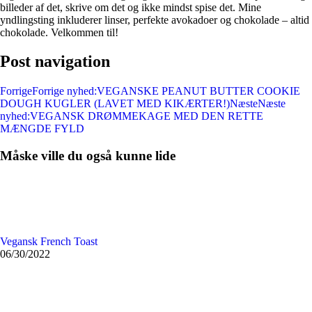
billeder af det, skrive om det og ikke mindst spise det. Mine
yndlingsting inkluderer linser, perfekte avokadoer og chokolade – altid
chokolade. Velkommen til!
Post navigation
Forrige
Forrige nyhed:
VEGANSKE PEANUT BUTTER COOKIE
DOUGH KUGLER (LAVET MED KIKÆRTER!)
Næste
Næste
nyhed:
VEGANSK DRØMMEKAGE MED DEN RETTE
MÆNGDE FYLD
Måske ville du også kunne lide
Vegansk French Toast
06/30/2022