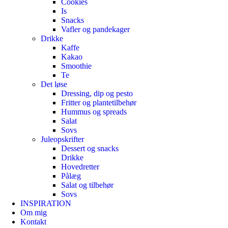
Cookies
Is
Snacks
Vafler og pandekager
Drikke
Kaffe
Kakao
Smoothie
Te
Det løse
Dressing, dip og pesto
Fritter og plantetilbehør
Hummus og spreads
Salat
Sovs
Juleopskrifter
Dessert og snacks
Drikke
Hovedretter
Pålæg
Salat og tilbehør
Sovs
INSPIRATION
Om mig
Kontakt