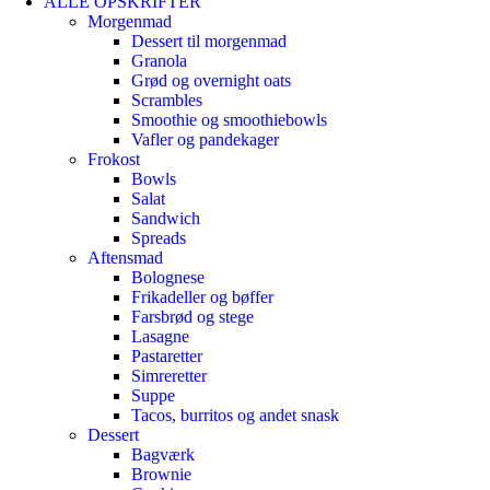
ALLE OPSKRIFTER
Morgenmad
Dessert til morgenmad
Granola
Grød og overnight oats
Scrambles
Smoothie og smoothiebowls
Vafler og pandekager
Frokost
Bowls
Salat
Sandwich
Spreads
Aftensmad
Bolognese
Frikadeller og bøffer
Farsbrød og stege
Lasagne
Pastaretter
Simreretter
Suppe
Tacos, burritos og andet snask
Dessert
Bagværk
Brownie