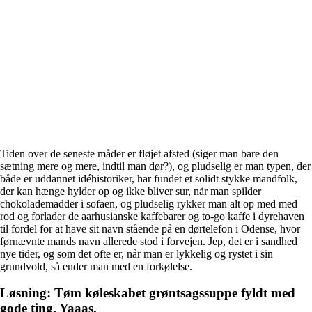
Tiden over de seneste måder er fløjet afsted (siger man bare den
sætning mere og mere, indtil man dør?), og pludselig er man typen, der
både er uddannet idéhistoriker, har fundet et solidt stykke mandfolk,
der kan hænge hylder op og ikke bliver sur, når man spilder
chokolademadder i sofaen, og pludselig rykker man alt op med med
rod og forlader de aarhusianske kaffebarer og to-go kaffe i dyrehaven
til fordel for at have sit navn stående på en dørtelefon i Odense, hvor
førnævnte mands navn allerede stod i forvejen. Jep, det er i sandhed
nye tider, og som det ofte er, når man er lykkelig og rystet i sin
grundvold, så ender man med en forkølelse.
Løsning: Tøm køleskabet grøntsagssuppe fyldt med
gode ting. Yaaas.