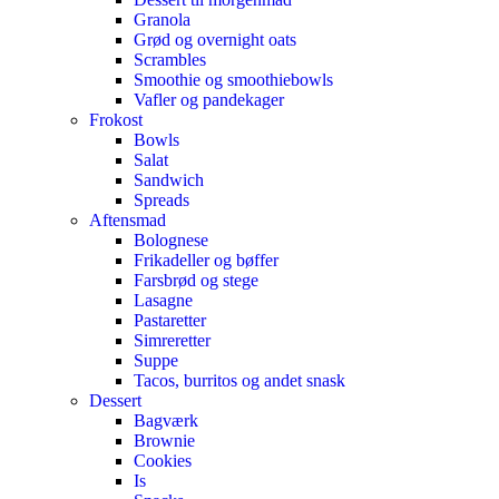
Granola
Grød og overnight oats
Scrambles
Smoothie og smoothiebowls
Vafler og pandekager
Frokost
Bowls
Salat
Sandwich
Spreads
Aftensmad
Bolognese
Frikadeller og bøffer
Farsbrød og stege
Lasagne
Pastaretter
Simreretter
Suppe
Tacos, burritos og andet snask
Dessert
Bagværk
Brownie
Cookies
Is