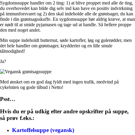
Sygdomssuppe handler om 2 ting: 1) at blive proppet med alle de ting,
du overhovedet kan bilde dig selv ind kan have en positiv indvirkning
på immunforsvaret og 2) den skal indeholde alle de grøntsager, du kan
finde i din grøntsagsskuffe. En sygdomssuppe bør aldrig kræve, at man
er nødt til at smide pyjamasen og tage ud at handle. Så hellere proppe
den med noget andet.
Min suppe indeholdt butternut, søde kartofler, løg og gulerødder, men
det hele handler om grøntsager, krydderier og en lille smule
tålmodighed!
Ja?
Med ønsket om en god dag fyldt med ingen trafik, medvind på
cykelstien og gode tilbud i Netto!
Psst…
Hvis du er på udkig efter andre opskrifter på suppe,
så prøv f.eks.:
Kartoffelsuppe (vegansk)