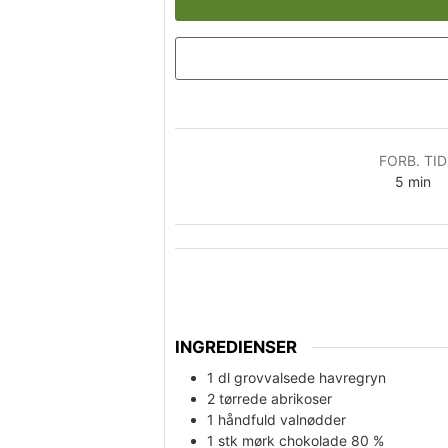
FORB. TID
minutt
5
min
INGREDIENSER
1
dl
grovvalsede havregryn
2
tørrede abrikoser
1
håndfuld
valnødder
1
stk
mørk chokolade 80 %