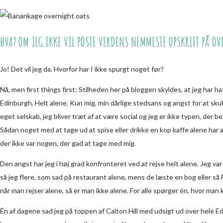
HVA? OM JEG IKKE VIL POSTE VERDENS NEMMESTE OPSKRIFT PÅ O
Jo! Det vil jeg da. Hvorfor har I ikke spurgt noget før?
Nå, men first things first: Stilheden her på bloggen skyldes, at jeg har ha
Edinburgh. Helt alene. Kun mig, min dårlige stedsans og angst for at skull
eget selskab, jeg bliver træt af at være social og jeg er ikke typen, der b
Sådan noget med at tage ud at spise eller drikke en kop kaffe alene har aldr
der ikke var nogen, der gad at tage med mig.
Den angst har jeg i høj grad konfronteret ved at rejse helt alene. Jeg var
så jeg flere, som sad på restaurant alene, mens de læste en bog eller så 
når man rejser alene, så er man ikke alene. For alle spørger én, hvor 
Én af dagene sad jeg på toppen af Calton Hill med udsigt ud over hele