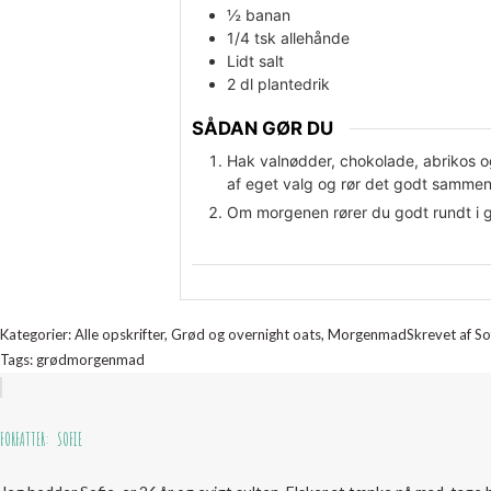
½
banan
1/4
tsk
allehånde
Lidt salt
2
dl
plantedrik
SÅDAN GØR DU
Hak valnødder, chokolade, abrikos og
af eget valg og rør det godt sammen.
Om morgenen rører du godt rundt i gl
Kategorier:
Alle opskrifter
,
Grød og overnight oats
,
Morgenmad
Skrevet af
So
Tags:
grød
morgenmad
FORFATTER:
SOFIE