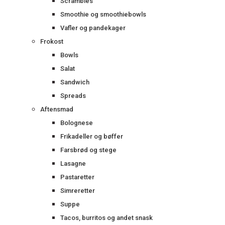
Scrambles
Smoothie og smoothiebowls
Vafler og pandekager
Frokost
Bowls
Salat
Sandwich
Spreads
Aftensmad
Bolognese
Frikadeller og bøffer
Farsbrød og stege
Lasagne
Pastaretter
Simreretter
Suppe
Tacos, burritos og andet snask