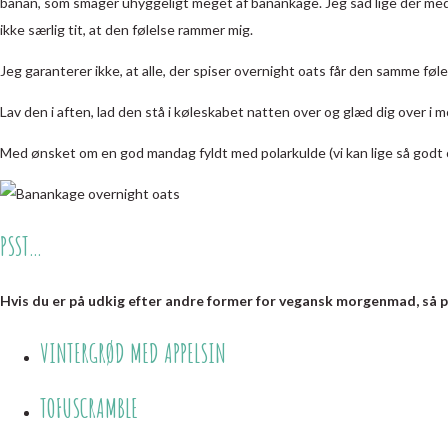
banan, som smager uhyggeligt meget af banankage. Jeg sad lige dér med v
ikke særlig tit, at den følelse rammer mig.
Jeg garanterer ikke, at alle, der spiser overnight oats får den samme følels
Lav den i aften, lad den stå i køleskabet natten over og glæd dig over i m
Med ønsket om en god mandag fyldt med polarkulde (vi kan lige så godt om
PSST…
Hvis du er på udkig efter andre former for vegansk morgenmad, så pr
VINTERGRØD MED APPELSIN
TOFUSCRAMBLE