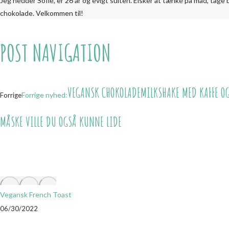
Jeg hedder Sofie, er 26 år og evigt sulten. Elsker at tænke på mad, tage 
chokolade. Velkommen til!
POST NAVIGATION
VEGANSK CHOKOLADEMILKSHAKE MED KAFFE O
Forrige nyhed:
Forrige
MÅSKE VILLE DU OGSÅ KUNNE LIDE
Vegansk French Toast
06/30/2022