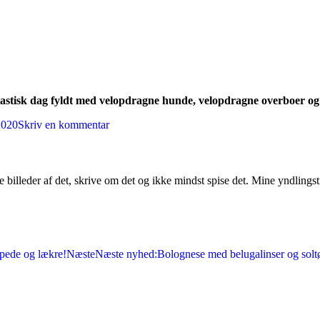
astisk dag fyldt med velopdragne hunde, velopdragne overboer og
2020
Skriv en kommentar
e billeder af det, skrive om det og ikke mindst spise det. Mine yndlings
pede og lækre!
Næste
Næste nyhed:
Bolognese med belugalinser og soltø