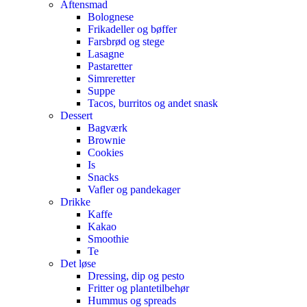
Aftensmad
Bolognese
Frikadeller og bøffer
Farsbrød og stege
Lasagne
Pastaretter
Simreretter
Suppe
Tacos, burritos og andet snask
Dessert
Bagværk
Brownie
Cookies
Is
Snacks
Vafler og pandekager
Drikke
Kaffe
Kakao
Smoothie
Te
Det løse
Dressing, dip og pesto
Fritter og plantetilbehør
Hummus og spreads