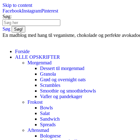
Skip to content
Facebook
Instagram
Pinterest
Søg:
Søg
En madblog med hang til veganisme, chokolade og perfekte avokado
Forside
ALLE OPSKRIFTER
Morgenmad
Dessert til morgenmad
Granola
Grød og overnight oats
Scrambles
Smoothie og smoothiebowls
Vafler og pandekager
Frokost
Bowls
Salat
Sandwich
Spreads
Aftensmad
Bolognese