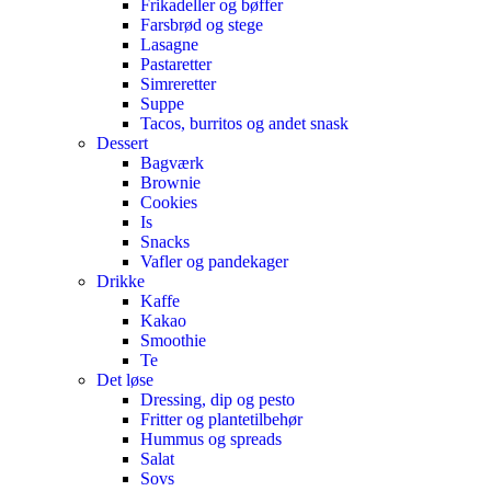
Frikadeller og bøffer
Farsbrød og stege
Lasagne
Pastaretter
Simreretter
Suppe
Tacos, burritos og andet snask
Dessert
Bagværk
Brownie
Cookies
Is
Snacks
Vafler og pandekager
Drikke
Kaffe
Kakao
Smoothie
Te
Det løse
Dressing, dip og pesto
Fritter og plantetilbehør
Hummus og spreads
Salat
Sovs