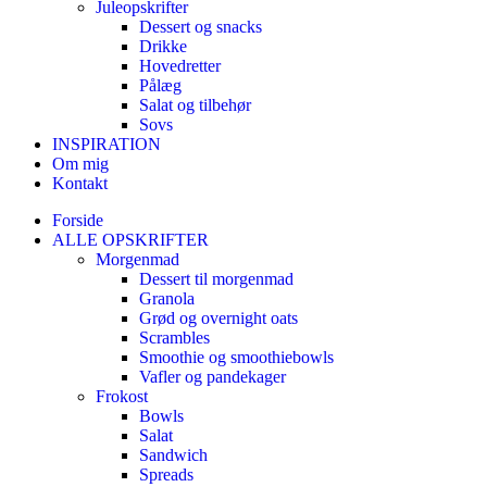
Juleopskrifter
Dessert og snacks
Drikke
Hovedretter
Pålæg
Salat og tilbehør
Sovs
INSPIRATION
Om mig
Kontakt
Forside
ALLE OPSKRIFTER
Morgenmad
Dessert til morgenmad
Granola
Grød og overnight oats
Scrambles
Smoothie og smoothiebowls
Vafler og pandekager
Frokost
Bowls
Salat
Sandwich
Spreads