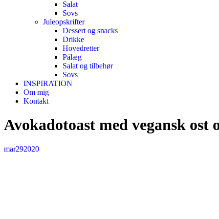
Salat
Sovs
Juleopskrifter
Dessert og snacks
Drikke
Hovedretter
Pålæg
Salat og tilbehør
Sovs
INSPIRATION
Om mig
Kontakt
Avokadotoast med vegansk ost og 
mar
29
2020