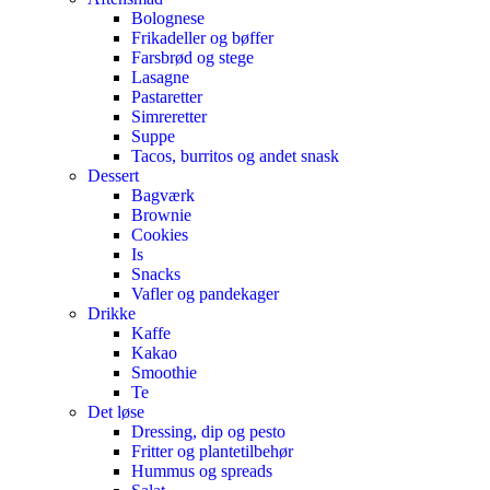
Bolognese
Frikadeller og bøffer
Farsbrød og stege
Lasagne
Pastaretter
Simreretter
Suppe
Tacos, burritos og andet snask
Dessert
Bagværk
Brownie
Cookies
Is
Snacks
Vafler og pandekager
Drikke
Kaffe
Kakao
Smoothie
Te
Det løse
Dressing, dip og pesto
Fritter og plantetilbehør
Hummus og spreads