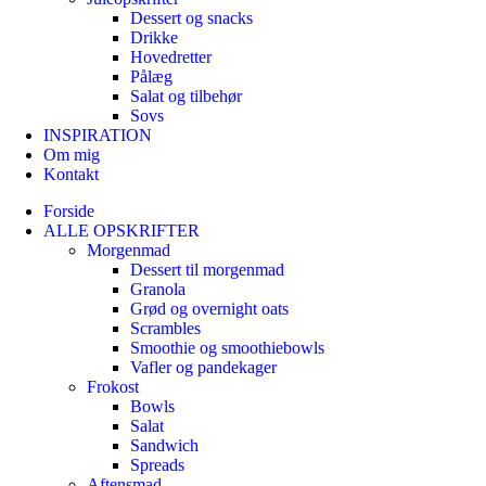
Dessert og snacks
Drikke
Hovedretter
Pålæg
Salat og tilbehør
Sovs
INSPIRATION
Om mig
Kontakt
Forside
ALLE OPSKRIFTER
Morgenmad
Dessert til morgenmad
Granola
Grød og overnight oats
Scrambles
Smoothie og smoothiebowls
Vafler og pandekager
Frokost
Bowls
Salat
Sandwich
Spreads
Aftensmad