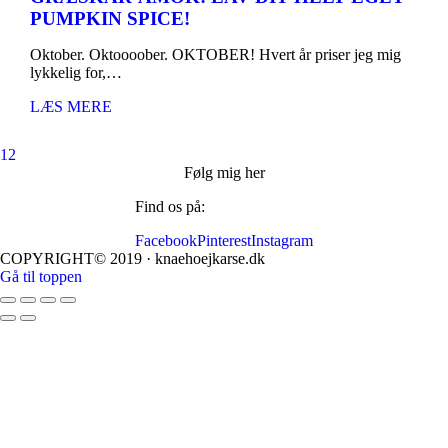
PUMPKIN SPICE!
Oktober. Oktoooober. OKTOBER! Hvert år priser jeg mig
lykkelig for,…
LÆS MERE
1
2
Følg mig her
Find os på:
Facebook
Pinterest
Instagram
COPYRIGHT© 2019 · knaehoejkarse.dk
Gå til toppen