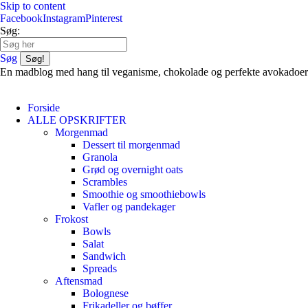
Skip to content
Facebook
Instagram
Pinterest
Søg:
Søg
En madblog med hang til veganisme, chokolade og perfekte avokadoer
Forside
ALLE OPSKRIFTER
Morgenmad
Dessert til morgenmad
Granola
Grød og overnight oats
Scrambles
Smoothie og smoothiebowls
Vafler og pandekager
Frokost
Bowls
Salat
Sandwich
Spreads
Aftensmad
Bolognese
Frikadeller og bøffer