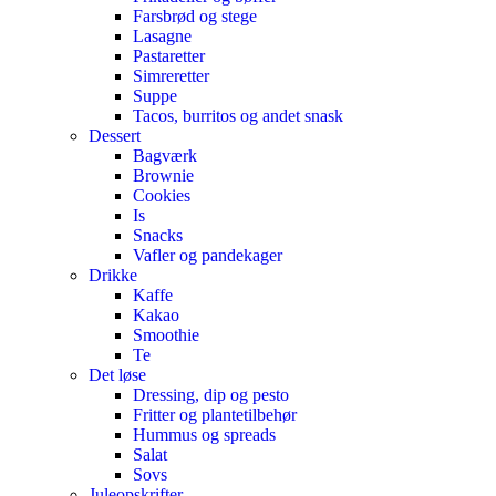
Farsbrød og stege
Lasagne
Pastaretter
Simreretter
Suppe
Tacos, burritos og andet snask
Dessert
Bagværk
Brownie
Cookies
Is
Snacks
Vafler og pandekager
Drikke
Kaffe
Kakao
Smoothie
Te
Det løse
Dressing, dip og pesto
Fritter og plantetilbehør
Hummus og spreads
Salat
Sovs
Juleopskrifter