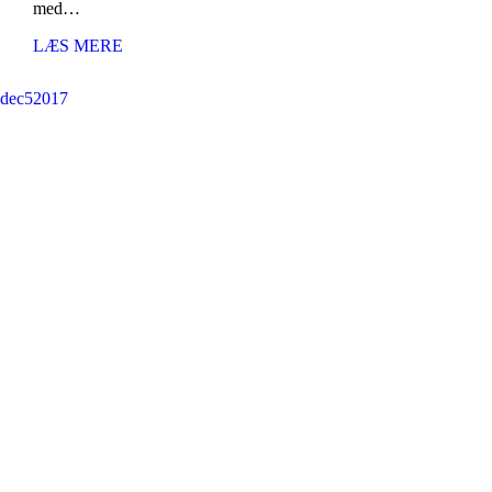
med…
LÆS MERE
dec
5
2017