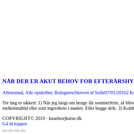
NÅR DER ER AKUT BEHOV FOR EFTERÅRSHYG
Aftensmad
,
Alle opskrifter
,
Bolognese
Skrevet af
Sofie
07/01/2016
2 K
Tre ting er sikkert: 1) Når jeg langt om længe får sommerferie, så bliv
mellemmåltid eller som ingrediens i maden. Eller begge dele. 3) Koldt
COPYRIGHT© 2019 · knaehoejkarse.dk
Gå til toppen