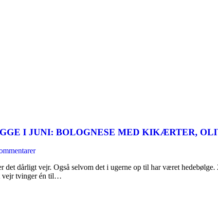
GE I JUNI: BOLOGNESE MED KIKÆRTER, OL
ommentarer
er det dårligt vejr. Også selvom det i ugerne op til har været hedebølge
 vejr tvinger én til…