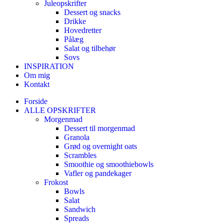
Juleopskrifter
Dessert og snacks
Drikke
Hovedretter
Pålæg
Salat og tilbehør
Sovs
INSPIRATION
Om mig
Kontakt
Forside
ALLE OPSKRIFTER
Morgenmad
Dessert til morgenmad
Granola
Grød og overnight oats
Scrambles
Smoothie og smoothiebowls
Vafler og pandekager
Frokost
Bowls
Salat
Sandwich
Spreads