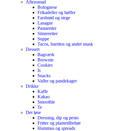
Aftensmad
Bolognese
Frikadeller og bøffer
Farsbrød og stege
Lasagne
Pastaretter
Simreretter
Suppe
Tacos, burritos og andet snask
Dessert
Bagværk
Brownie
Cookies
Is
Snacks
Vafler og pandekager
Drikke
Kaffe
Kakao
Smoothie
Te
Det løse
Dressing, dip og pesto
Fritter og plantetilbehør
Hummus og spreads