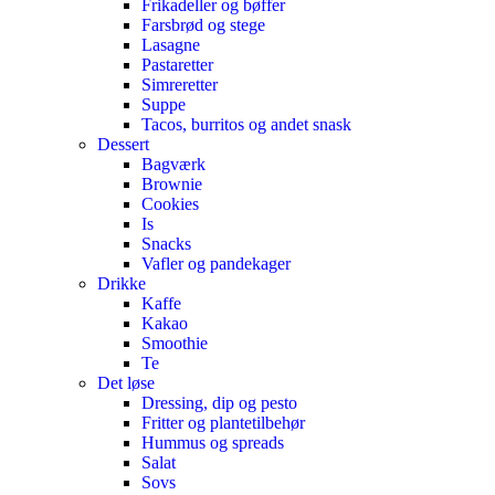
Frikadeller og bøffer
Farsbrød og stege
Lasagne
Pastaretter
Simreretter
Suppe
Tacos, burritos og andet snask
Dessert
Bagværk
Brownie
Cookies
Is
Snacks
Vafler og pandekager
Drikke
Kaffe
Kakao
Smoothie
Te
Det løse
Dressing, dip og pesto
Fritter og plantetilbehør
Hummus og spreads
Salat
Sovs