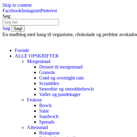
Skip to content
Facebook
Instagram
Pinterest
Søg:
Søg
En madblog med hang til veganisme, chokolade og perfekte avokado
Forside
ALLE OPSKRIFTER
Morgenmad
Dessert til morgenmad
Granola
Grød og overnight oats
Scrambles
Smoothie og smoothiebowls
Vafler og pandekager
Frokost
Bowls
Salat
Sandwich
Spreads
Aftensmad
Bolognese