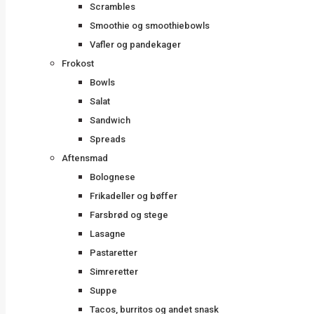
Scrambles
Smoothie og smoothiebowls
Vafler og pandekager
Frokost
Bowls
Salat
Sandwich
Spreads
Aftensmad
Bolognese
Frikadeller og bøffer
Farsbrød og stege
Lasagne
Pastaretter
Simreretter
Suppe
Tacos, burritos og andet snask