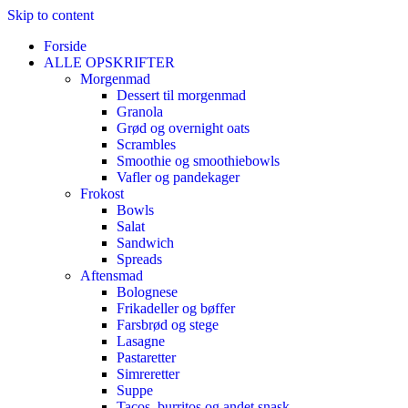
Skip to content
Forside
ALLE OPSKRIFTER
Morgenmad
Dessert til morgenmad
Granola
Grød og overnight oats
Scrambles
Smoothie og smoothiebowls
Vafler og pandekager
Frokost
Bowls
Salat
Sandwich
Spreads
Aftensmad
Bolognese
Frikadeller og bøffer
Farsbrød og stege
Lasagne
Pastaretter
Simreretter
Suppe
Tacos, burritos og andet snask