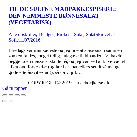
TIL DE SULTNE MADPAKKESPISERE:
DEN NEMMESTE BØNNESALAT
(VEGETARISK)
Alle opskrifter
,
Det løse
,
Frokost
,
Salat
,
Salat
Skrevet af
Sofie
11/07/2016
I fredags var min kæreste og jeg ude at spise sushi sammen
som en fælles, meget tidlig, julegave til hinanden. Vi havde
begge to en masse vi skulle nå, og jeg var ved at blive væltet
af en ond forkølelse (og her har man ellers sendt så mange
gode efterårsvibes ud!), så da vi gik…
COPYRIGHT© 2019 · knaehoejkarse.dk
Gå til toppen