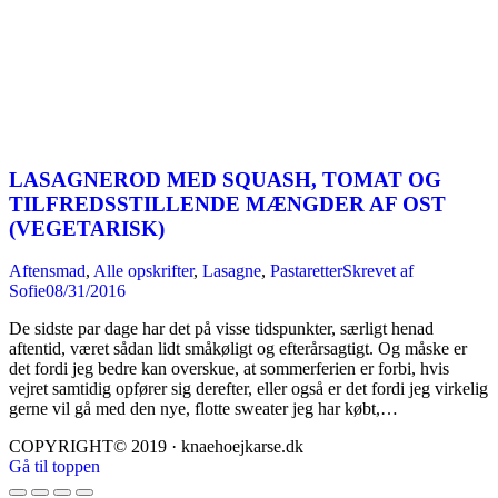
LASAGNEROD MED SQUASH, TOMAT OG
TILFREDSSTILLENDE MÆNGDER AF OST
(VEGETARISK)
Aftensmad
,
Alle opskrifter
,
Lasagne
,
Pastaretter
Skrevet af
Sofie
08/31/2016
De sidste par dage har det på visse tidspunkter, særligt henad
aftentid, været sådan lidt småkøligt og efterårsagtigt. Og måske er
det fordi jeg bedre kan overskue, at sommerferien er forbi, hvis
vejret samtidig opfører sig derefter, eller også er det fordi jeg virkelig
gerne vil gå med den nye, flotte sweater jeg har købt,…
COPYRIGHT© 2019 · knaehoejkarse.dk
Gå til toppen