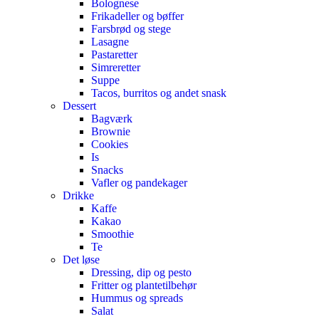
Bolognese
Frikadeller og bøffer
Farsbrød og stege
Lasagne
Pastaretter
Simreretter
Suppe
Tacos, burritos og andet snask
Dessert
Bagværk
Brownie
Cookies
Is
Snacks
Vafler og pandekager
Drikke
Kaffe
Kakao
Smoothie
Te
Det løse
Dressing, dip og pesto
Fritter og plantetilbehør
Hummus og spreads
Salat