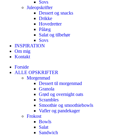
Sovs
Juleopskrifter
Dessert og snacks
Drikke
Hovedretter
Pålæg
Salat og tilbehør
Sovs
INSPIRATION
Om mig
Kontakt
Forside
ALLE OPSKRIFTER
Morgenmad
Dessert til morgenmad
Granola
Grød og overnight oats
Scrambles
Smoothie og smoothiebowls
Vafler og pandekager
Frokost
Bowls
Salat
Sandwich