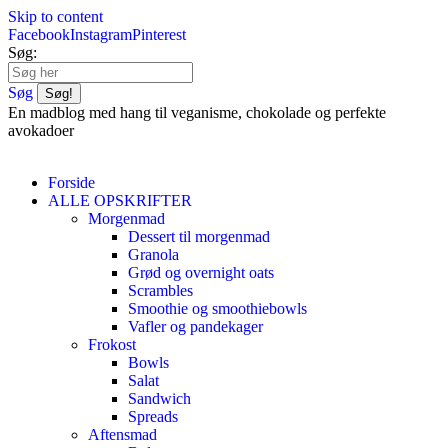
Skip to content
Facebook
Instagram
Pinterest
Søg:
Søg
En madblog med hang til veganisme, chokolade og perfekte
avokadoer
Forside
ALLE OPSKRIFTER
Morgenmad
Dessert til morgenmad
Granola
Grød og overnight oats
Scrambles
Smoothie og smoothiebowls
Vafler og pandekager
Frokost
Bowls
Salat
Sandwich
Spreads
Aftensmad