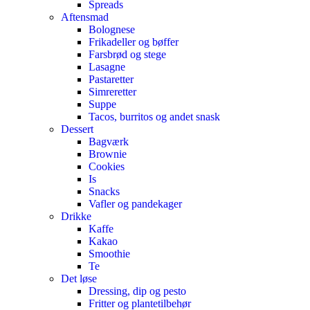
Spreads
Aftensmad
Bolognese
Frikadeller og bøffer
Farsbrød og stege
Lasagne
Pastaretter
Simreretter
Suppe
Tacos, burritos og andet snask
Dessert
Bagværk
Brownie
Cookies
Is
Snacks
Vafler og pandekager
Drikke
Kaffe
Kakao
Smoothie
Te
Det løse
Dressing, dip og pesto
Fritter og plantetilbehør