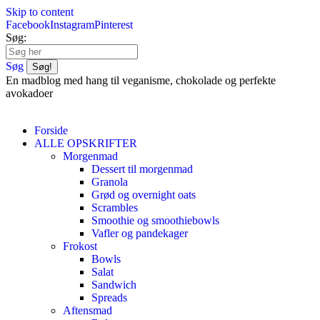
Skip to content
Facebook
Instagram
Pinterest
Søg:
Søg
En madblog med hang til veganisme, chokolade og perfekte
avokadoer
Forside
ALLE OPSKRIFTER
Morgenmad
Dessert til morgenmad
Granola
Grød og overnight oats
Scrambles
Smoothie og smoothiebowls
Vafler og pandekager
Frokost
Bowls
Salat
Sandwich
Spreads
Aftensmad