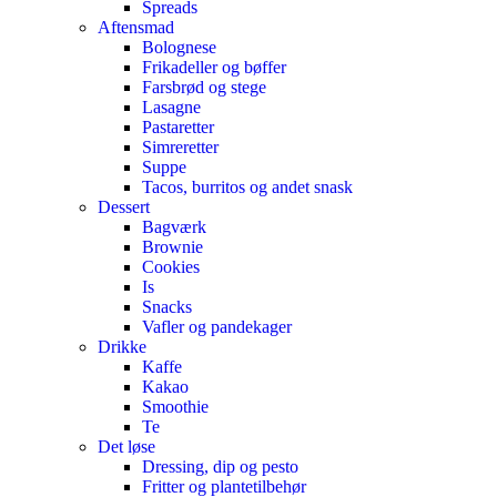
Spreads
Aftensmad
Bolognese
Frikadeller og bøffer
Farsbrød og stege
Lasagne
Pastaretter
Simreretter
Suppe
Tacos, burritos og andet snask
Dessert
Bagværk
Brownie
Cookies
Is
Snacks
Vafler og pandekager
Drikke
Kaffe
Kakao
Smoothie
Te
Det løse
Dressing, dip og pesto
Fritter og plantetilbehør