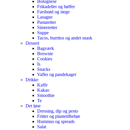
Bolognese
Frikadeller og bøffer
Farsbrød og stege
Lasagne
Pastaretter
Simreretter
Suppe
Tacos, burritos og andet snask
Dessert
Bagværk
Brownie
Cookies
Is
Snacks
Vafler og pandekager
Drikke
Kaffe
Kakao
Smoothie
Te
Det løse
Dressing, dip og pesto
Fritter og plantetilbehør
Hummus og spreads
Salat