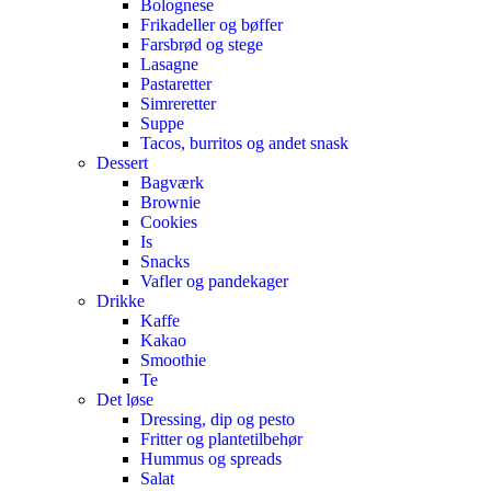
Bolognese
Frikadeller og bøffer
Farsbrød og stege
Lasagne
Pastaretter
Simreretter
Suppe
Tacos, burritos og andet snask
Dessert
Bagværk
Brownie
Cookies
Is
Snacks
Vafler og pandekager
Drikke
Kaffe
Kakao
Smoothie
Te
Det løse
Dressing, dip og pesto
Fritter og plantetilbehør
Hummus og spreads
Salat