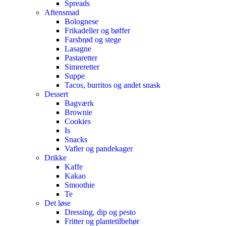
Spreads
Aftensmad
Bolognese
Frikadeller og bøffer
Farsbrød og stege
Lasagne
Pastaretter
Simreretter
Suppe
Tacos, burritos og andet snask
Dessert
Bagværk
Brownie
Cookies
Is
Snacks
Vafler og pandekager
Drikke
Kaffe
Kakao
Smoothie
Te
Det løse
Dressing, dip og pesto
Fritter og plantetilbehør