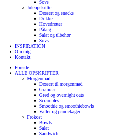
Sovs
Juleopskrifter
Dessert og snacks
Drikke
Hovedretter
Pålæg
Salat og tilbehør
Sovs
INSPIRATION
Om mig
Kontakt
Forside
ALLE OPSKRIFTER
Morgenmad
Dessert til morgenmad
Granola
Grød og overnight oats
Scrambles
Smoothie og smoothiebowls
Vafler og pandekager
Frokost
Bowls
Salat
Sandwich