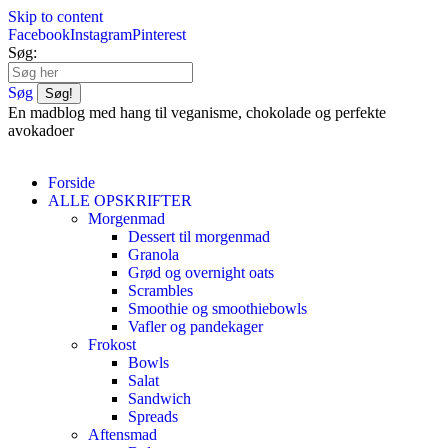
Skip to content
Facebook
Instagram
Pinterest
Søg:
Søg
En madblog med hang til veganisme, chokolade og perfekte
avokadoer
Forside
ALLE OPSKRIFTER
Morgenmad
Dessert til morgenmad
Granola
Grød og overnight oats
Scrambles
Smoothie og smoothiebowls
Vafler og pandekager
Frokost
Bowls
Salat
Sandwich
Spreads
Aftensmad