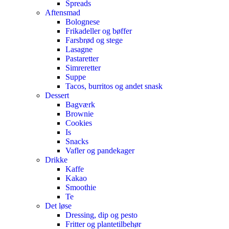
Spreads
Aftensmad
Bolognese
Frikadeller og bøffer
Farsbrød og stege
Lasagne
Pastaretter
Simreretter
Suppe
Tacos, burritos og andet snask
Dessert
Bagværk
Brownie
Cookies
Is
Snacks
Vafler og pandekager
Drikke
Kaffe
Kakao
Smoothie
Te
Det løse
Dressing, dip og pesto
Fritter og plantetilbehør