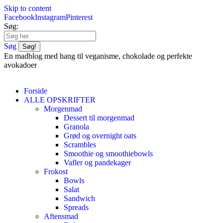
Skip to content
Facebook
Instagram
Pinterest
Søg:
Søg
En madblog med hang til veganisme, chokolade og perfekte
avokadoer
Forside
ALLE OPSKRIFTER
Morgenmad
Dessert til morgenmad
Granola
Grød og overnight oats
Scrambles
Smoothie og smoothiebowls
Vafler og pandekager
Frokost
Bowls
Salat
Sandwich
Spreads
Aftensmad