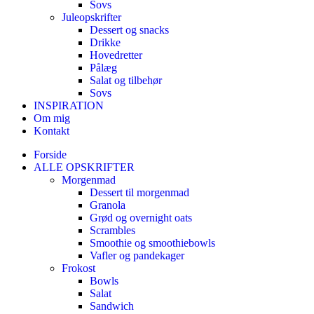
Sovs
Juleopskrifter
Dessert og snacks
Drikke
Hovedretter
Pålæg
Salat og tilbehør
Sovs
INSPIRATION
Om mig
Kontakt
Forside
ALLE OPSKRIFTER
Morgenmad
Dessert til morgenmad
Granola
Grød og overnight oats
Scrambles
Smoothie og smoothiebowls
Vafler og pandekager
Frokost
Bowls
Salat
Sandwich