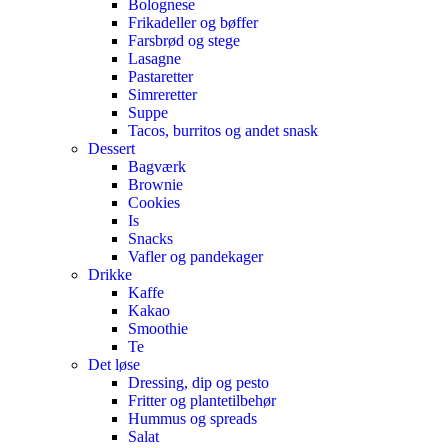
Bolognese
Frikadeller og bøffer
Farsbrød og stege
Lasagne
Pastaretter
Simreretter
Suppe
Tacos, burritos og andet snask
Dessert
Bagværk
Brownie
Cookies
Is
Snacks
Vafler og pandekager
Drikke
Kaffe
Kakao
Smoothie
Te
Det løse
Dressing, dip og pesto
Fritter og plantetilbehør
Hummus og spreads
Salat