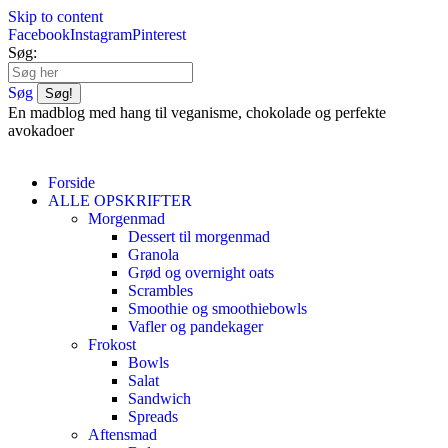
Skip to content
Facebook
Instagram
Pinterest
Søg:
Søg
En madblog med hang til veganisme, chokolade og perfekte
avokadoer
Forside
ALLE OPSKRIFTER
Morgenmad
Dessert til morgenmad
Granola
Grød og overnight oats
Scrambles
Smoothie og smoothiebowls
Vafler og pandekager
Frokost
Bowls
Salat
Sandwich
Spreads
Aftensmad