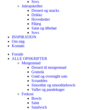
Sovs
Juleopskrifter
Dessert og snacks
Drikke
Hovedretter
Pålæg
Salat og tilbehør
Sovs
INSPIRATION
Om mig
Kontakt
Forside
ALLE OPSKRIFTER
Morgenmad
Dessert til morgenmad
Granola
Grød og overnight oats
Scrambles
Smoothie og smoothiebowls
Vafler og pandekager
Frokost
Bowls
Salat
Sandwich