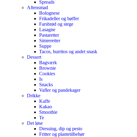
Spreads
Aftensmad
Bolognese
Frikadeller og bøffer
Farsbrød og stege
Lasagne
Pastaretter
Simreretter
Suppe
Tacos, burritos og andet snask
Dessert
Bagværk
Brownie
Cookies
Is
Snacks
Vafler og pandekager
Drikke
Kaffe
Kakao
Smoothie
Te
Det løse
Dressing, dip og pesto
Fritter og plantetilbehør