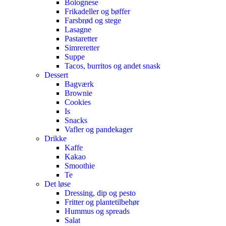
Bolognese
Frikadeller og bøffer
Farsbrød og stege
Lasagne
Pastaretter
Simreretter
Suppe
Tacos, burritos og andet snask
Dessert
Bagværk
Brownie
Cookies
Is
Snacks
Vafler og pandekager
Drikke
Kaffe
Kakao
Smoothie
Te
Det løse
Dressing, dip og pesto
Fritter og plantetilbehør
Hummus og spreads
Salat