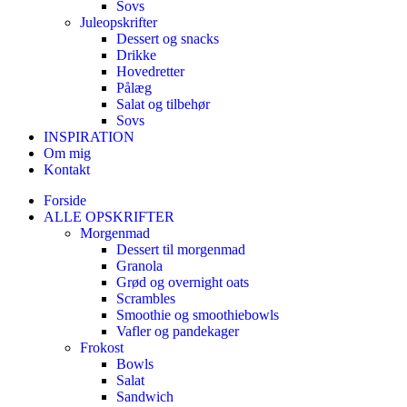
Sovs
Juleopskrifter
Dessert og snacks
Drikke
Hovedretter
Pålæg
Salat og tilbehør
Sovs
INSPIRATION
Om mig
Kontakt
Forside
ALLE OPSKRIFTER
Morgenmad
Dessert til morgenmad
Granola
Grød og overnight oats
Scrambles
Smoothie og smoothiebowls
Vafler og pandekager
Frokost
Bowls
Salat
Sandwich