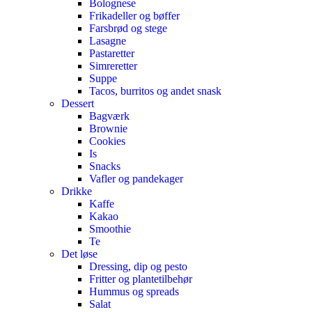
Bolognese
Frikadeller og bøffer
Farsbrød og stege
Lasagne
Pastaretter
Simreretter
Suppe
Tacos, burritos og andet snask
Dessert
Bagværk
Brownie
Cookies
Is
Snacks
Vafler og pandekager
Drikke
Kaffe
Kakao
Smoothie
Te
Det løse
Dressing, dip og pesto
Fritter og plantetilbehør
Hummus og spreads
Salat