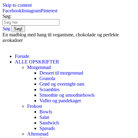
Skip to content
Facebook
Instagram
Pinterest
Søg:
Søg
En madblog med hang til veganisme, chokolade og perfekte
avokadoer
Forside
ALLE OPSKRIFTER
Morgenmad
Dessert til morgenmad
Granola
Grød og overnight oats
Scrambles
Smoothie og smoothiebowls
Vafler og pandekager
Frokost
Bowls
Salat
Sandwich
Spreads
Aftensmad