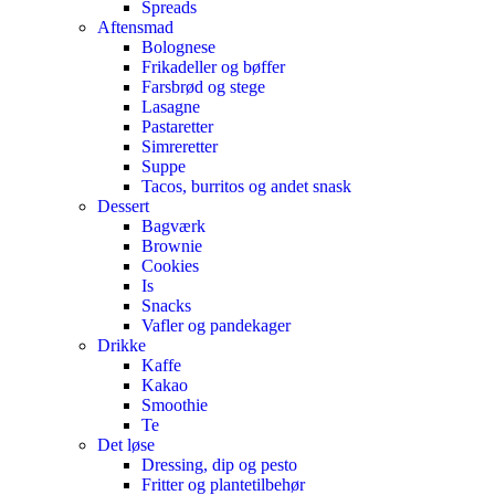
Spreads
Aftensmad
Bolognese
Frikadeller og bøffer
Farsbrød og stege
Lasagne
Pastaretter
Simreretter
Suppe
Tacos, burritos og andet snask
Dessert
Bagværk
Brownie
Cookies
Is
Snacks
Vafler og pandekager
Drikke
Kaffe
Kakao
Smoothie
Te
Det løse
Dressing, dip og pesto
Fritter og plantetilbehør