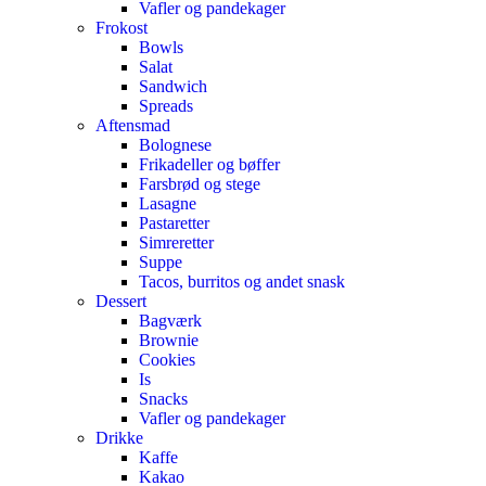
Vafler og pandekager
Frokost
Bowls
Salat
Sandwich
Spreads
Aftensmad
Bolognese
Frikadeller og bøffer
Farsbrød og stege
Lasagne
Pastaretter
Simreretter
Suppe
Tacos, burritos og andet snask
Dessert
Bagværk
Brownie
Cookies
Is
Snacks
Vafler og pandekager
Drikke
Kaffe
Kakao