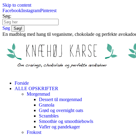
Skip to content
Facebook
Instagram
Pinterest
Søg:
Søg
En madblog med hang til veganisme, chokolade og perfekte avokado
Forside
ALLE OPSKRIFTER
Morgenmad
Dessert til morgenmad
Granola
Grød og overnight oats
Scrambles
Smoothie og smoothiebowls
Vafler og pandekager
Frokost