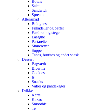
Bowls
Salat
Sandwich
Spreads
Aftensmad
Bolognese
Frikadeller og bøffer
Farsbrød og stege
Lasagne
Pastaretter
Simreretter
Suppe
Tacos, burritos og andet snask
Dessert
Bagværk
Brownie
Cookies
Is
Snacks
Vafler og pandekager
Drikke
Kaffe
Kakao
Smoothie
Te