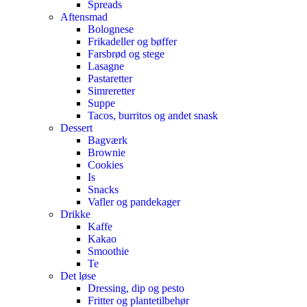
Spreads
Aftensmad
Bolognese
Frikadeller og bøffer
Farsbrød og stege
Lasagne
Pastaretter
Simreretter
Suppe
Tacos, burritos og andet snask
Dessert
Bagværk
Brownie
Cookies
Is
Snacks
Vafler og pandekager
Drikke
Kaffe
Kakao
Smoothie
Te
Det løse
Dressing, dip og pesto
Fritter og plantetilbehør