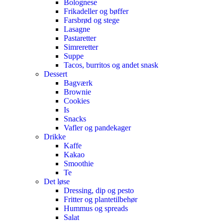
Bolognese
Frikadeller og bøffer
Farsbrød og stege
Lasagne
Pastaretter
Simreretter
Suppe
Tacos, burritos og andet snask
Dessert
Bagværk
Brownie
Cookies
Is
Snacks
Vafler og pandekager
Drikke
Kaffe
Kakao
Smoothie
Te
Det løse
Dressing, dip og pesto
Fritter og plantetilbehør
Hummus og spreads
Salat