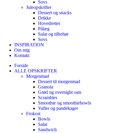
Sovs
Juleopskrifter
Dessert og snacks
Drikke
Hovedretter
Pålæg
Salat og tilbehør
Sovs
INSPIRATION
Om mig
Kontakt
Forside
ALLE OPSKRIFTER
Morgenmad
Dessert til morgenmad
Granola
Grød og overnight oats
Scrambles
Smoothie og smoothiebowls
Vafler og pandekager
Frokost
Bowls
Salat
Sandwich