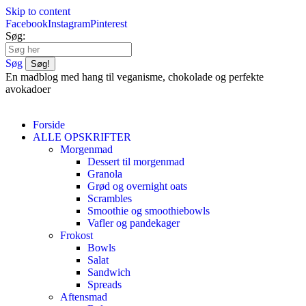
Skip to content
Facebook
Instagram
Pinterest
Søg:
Søg
En madblog med hang til veganisme, chokolade og perfekte
avokadoer
Forside
ALLE OPSKRIFTER
Morgenmad
Dessert til morgenmad
Granola
Grød og overnight oats
Scrambles
Smoothie og smoothiebowls
Vafler og pandekager
Frokost
Bowls
Salat
Sandwich
Spreads
Aftensmad