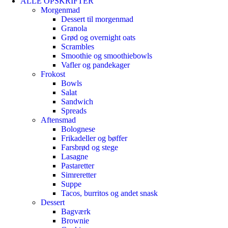
ALLE OPSKRIFTER
Morgenmad
Dessert til morgenmad
Granola
Grød og overnight oats
Scrambles
Smoothie og smoothiebowls
Vafler og pandekager
Frokost
Bowls
Salat
Sandwich
Spreads
Aftensmad
Bolognese
Frikadeller og bøffer
Farsbrød og stege
Lasagne
Pastaretter
Simreretter
Suppe
Tacos, burritos og andet snask
Dessert
Bagværk
Brownie