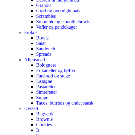
Granola
Grød og overnight oats
Scrambles
Smoothie og smoothiebowls
Vafler og pandekager
Frokost
Bowls
Salat
Sandwich
Spreads
Aftensmad
Bolognese
Frikadeller og bøffer
Farsbrød og stege
Lasagne
Pastaretter
Simreretter
Suppe
Tacos, burritos og andet snask
Dessert
Bagværk
Brownie
Cookies
Is