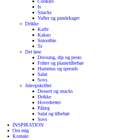
Cookies
Is
Snacks
Vafler og pandekager
Drikke
Kaffe
Kakao
Smoothie
Te
Det løse
Dressing, dip og pesto
Fritter og plantetilbehør
Hummus og spreads
Salat
Sovs
Juleopskrifter
Dessert og snacks
Drikke
Hovedretter
Pålæg
Salat og tilbehør
Sovs
INSPIRATION
Om mig
Kontakt