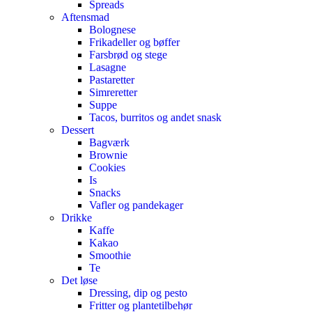
Spreads
Aftensmad
Bolognese
Frikadeller og bøffer
Farsbrød og stege
Lasagne
Pastaretter
Simreretter
Suppe
Tacos, burritos og andet snask
Dessert
Bagværk
Brownie
Cookies
Is
Snacks
Vafler og pandekager
Drikke
Kaffe
Kakao
Smoothie
Te
Det løse
Dressing, dip og pesto
Fritter og plantetilbehør