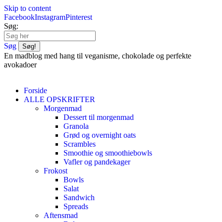
Skip to content
Facebook
Instagram
Pinterest
Søg:
Søg
En madblog med hang til veganisme, chokolade og perfekte
avokadoer
Forside
ALLE OPSKRIFTER
Morgenmad
Dessert til morgenmad
Granola
Grød og overnight oats
Scrambles
Smoothie og smoothiebowls
Vafler og pandekager
Frokost
Bowls
Salat
Sandwich
Spreads
Aftensmad