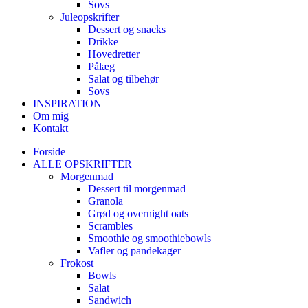
Sovs
Juleopskrifter
Dessert og snacks
Drikke
Hovedretter
Pålæg
Salat og tilbehør
Sovs
INSPIRATION
Om mig
Kontakt
Forside
ALLE OPSKRIFTER
Morgenmad
Dessert til morgenmad
Granola
Grød og overnight oats
Scrambles
Smoothie og smoothiebowls
Vafler og pandekager
Frokost
Bowls
Salat
Sandwich