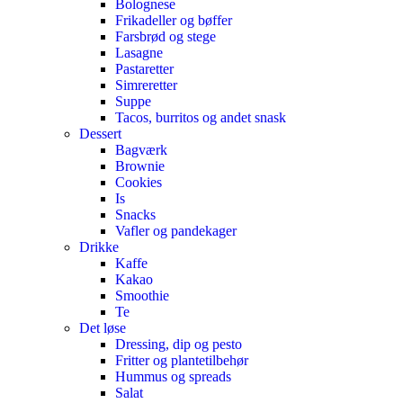
Bolognese
Frikadeller og bøffer
Farsbrød og stege
Lasagne
Pastaretter
Simreretter
Suppe
Tacos, burritos og andet snask
Dessert
Bagværk
Brownie
Cookies
Is
Snacks
Vafler og pandekager
Drikke
Kaffe
Kakao
Smoothie
Te
Det løse
Dressing, dip og pesto
Fritter og plantetilbehør
Hummus og spreads
Salat