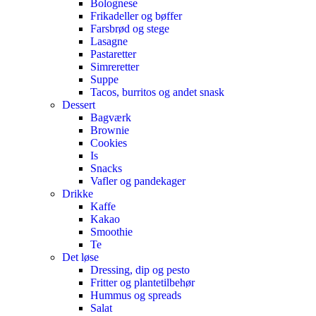
Bolognese
Frikadeller og bøffer
Farsbrød og stege
Lasagne
Pastaretter
Simreretter
Suppe
Tacos, burritos og andet snask
Dessert
Bagværk
Brownie
Cookies
Is
Snacks
Vafler og pandekager
Drikke
Kaffe
Kakao
Smoothie
Te
Det løse
Dressing, dip og pesto
Fritter og plantetilbehør
Hummus og spreads
Salat