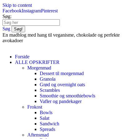
Skip to content
Facebook
Instagram
Pinterest
Søg:
Søg
En madblog med hang til veganisme, chokolade og perfekte
avokadoer
Forside
ALLE OPSKRIFTER
Morgenmad
Dessert til morgenmad
Granola
Grød og overnight oats
Scrambles
Smoothie og smoothiebowls
Vafler og pandekager
Frokost
Bowls
Salat
Sandwich
Spreads
Aftensmad