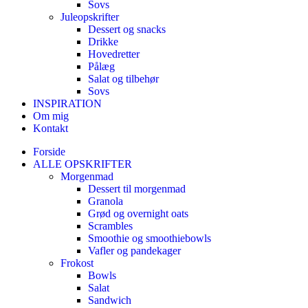
Sovs
Juleopskrifter
Dessert og snacks
Drikke
Hovedretter
Pålæg
Salat og tilbehør
Sovs
INSPIRATION
Om mig
Kontakt
Forside
ALLE OPSKRIFTER
Morgenmad
Dessert til morgenmad
Granola
Grød og overnight oats
Scrambles
Smoothie og smoothiebowls
Vafler og pandekager
Frokost
Bowls
Salat
Sandwich