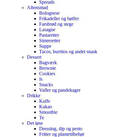
Spreads
Aftensmad
Bolognese
Frikadeller og bøffer
Farsbrød og stege
Lasagne
Pastaretter
Simreretter
Suppe
Tacos, burritos og andet snask
Dessert
Bagværk
Brownie
Cookies
Is
Snacks
Vafler og pandekager
Drikke
Kaffe
Kakao
Smoothie
Te
Det løse
Dressing, dip og pesto
Fritter og plantetilbehør