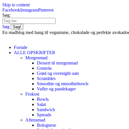
Skip to content
Facebook
Instagram
Pinterest
Søg:
Søg
En madblog med hang til veganisme, chokolade og perfekte avokado
Forside
ALLE OPSKRIFTER
Morgenmad
Dessert til morgenmad
Granola
Grød og overnight oats
Scrambles
Smoothie og smoothiebowls
Vafler og pandekager
Frokost
Bowls
Salat
Sandwich
Spreads
Aftensmad
Bolognese