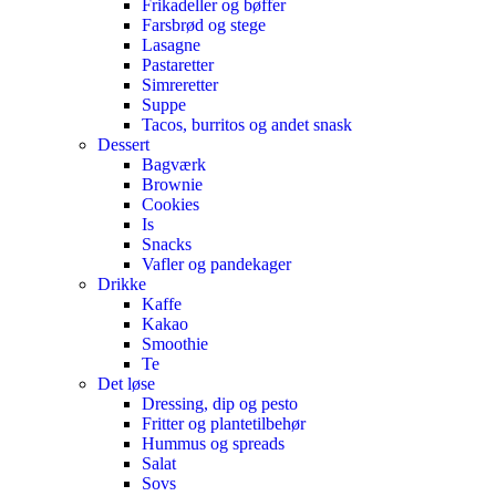
Frikadeller og bøffer
Farsbrød og stege
Lasagne
Pastaretter
Simreretter
Suppe
Tacos, burritos og andet snask
Dessert
Bagværk
Brownie
Cookies
Is
Snacks
Vafler og pandekager
Drikke
Kaffe
Kakao
Smoothie
Te
Det løse
Dressing, dip og pesto
Fritter og plantetilbehør
Hummus og spreads
Salat
Sovs