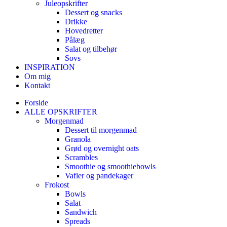
Juleopskrifter
Dessert og snacks
Drikke
Hovedretter
Pålæg
Salat og tilbehør
Sovs
INSPIRATION
Om mig
Kontakt
Forside
ALLE OPSKRIFTER
Morgenmad
Dessert til morgenmad
Granola
Grød og overnight oats
Scrambles
Smoothie og smoothiebowls
Vafler og pandekager
Frokost
Bowls
Salat
Sandwich
Spreads