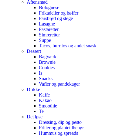
Aftensmad
Bolognese
Frikadeller og bøffer
Farsbrød og stege
Lasagne
Pastaretter
Simreretter
Suppe
Tacos, burritos og andet snask
Dessert
Bagværk
Brownie
Cookies
Is
Snacks
Vafler og pandekager
Drikke
Kaffe
Kakao
Smoothie
Te
Det løse
Dressing, dip og pesto
Fritter og plantetilbehør
Hummus og spreads