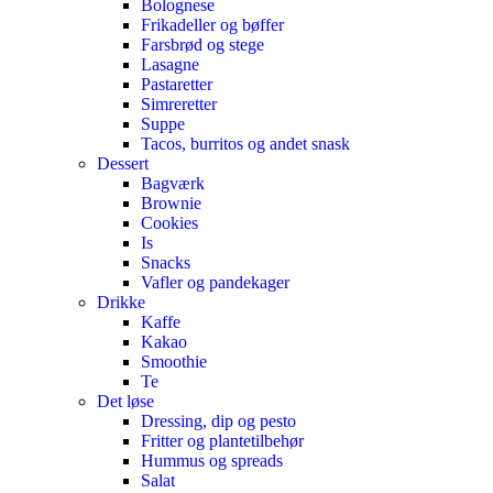
Bolognese
Frikadeller og bøffer
Farsbrød og stege
Lasagne
Pastaretter
Simreretter
Suppe
Tacos, burritos og andet snask
Dessert
Bagværk
Brownie
Cookies
Is
Snacks
Vafler og pandekager
Drikke
Kaffe
Kakao
Smoothie
Te
Det løse
Dressing, dip og pesto
Fritter og plantetilbehør
Hummus og spreads
Salat