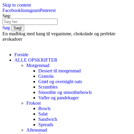
Skip to content
Facebook
Instagram
Pinterest
Søg:
Søg
En madblog med hang til veganisme, chokolade og perfekte
avokadoer
Forside
ALLE OPSKRIFTER
Morgenmad
Dessert til morgenmad
Granola
Grød og overnight oats
Scrambles
Smoothie og smoothiebowls
Vafler og pandekager
Frokost
Bowls
Salat
Sandwich
Spreads
Aftensmad