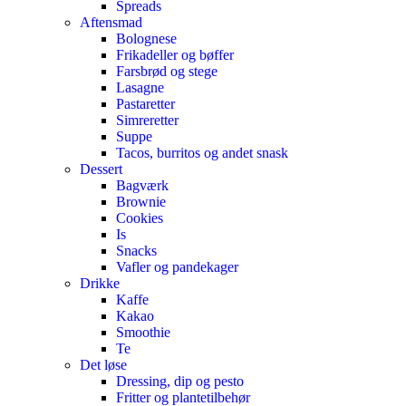
Spreads
Aftensmad
Bolognese
Frikadeller og bøffer
Farsbrød og stege
Lasagne
Pastaretter
Simreretter
Suppe
Tacos, burritos og andet snask
Dessert
Bagværk
Brownie
Cookies
Is
Snacks
Vafler og pandekager
Drikke
Kaffe
Kakao
Smoothie
Te
Det løse
Dressing, dip og pesto
Fritter og plantetilbehør