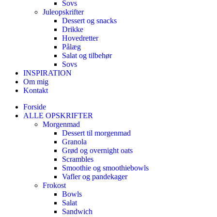
Sovs
Juleopskrifter
Dessert og snacks
Drikke
Hovedretter
Pålæg
Salat og tilbehør
Sovs
INSPIRATION
Om mig
Kontakt
Forside
ALLE OPSKRIFTER
Morgenmad
Dessert til morgenmad
Granola
Grød og overnight oats
Scrambles
Smoothie og smoothiebowls
Vafler og pandekager
Frokost
Bowls
Salat
Sandwich