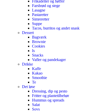
Frikadeller og bøffer
Farsbrød og stege
Lasagne
Pastaretter
Simreretter
Suppe
Tacos, burritos og andet snask
Dessert
Bagværk
Brownie
Cookies
Is
Snacks
Vafler og pandekager
Drikke
Kaffe
Kakao
Smoothie
Te
Det løse
Dressing, dip og pesto
Fritter og plantetilbehør
Hummus og spreads
Salat
Sovs