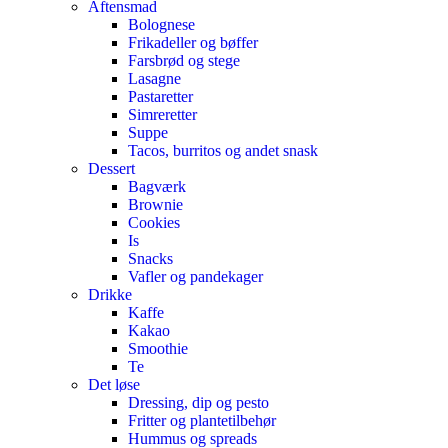
Aftensmad
Bolognese
Frikadeller og bøffer
Farsbrød og stege
Lasagne
Pastaretter
Simreretter
Suppe
Tacos, burritos og andet snask
Dessert
Bagværk
Brownie
Cookies
Is
Snacks
Vafler og pandekager
Drikke
Kaffe
Kakao
Smoothie
Te
Det løse
Dressing, dip og pesto
Fritter og plantetilbehør
Hummus og spreads