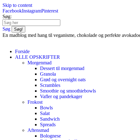
Skip to content
Facebook
Instagram
Pinterest
Søg:
Søg
En madblog med hang til veganisme, chokolade og perfekte avokado
Forside
ALLE OPSKRIFTER
Morgenmad
Dessert til morgenmad
Granola
Grød og overnight oats
Scrambles
Smoothie og smoothiebowls
Vafler og pandekager
Frokost
Bowls
Salat
Sandwich
Spreads
Aftensmad
Bolognese