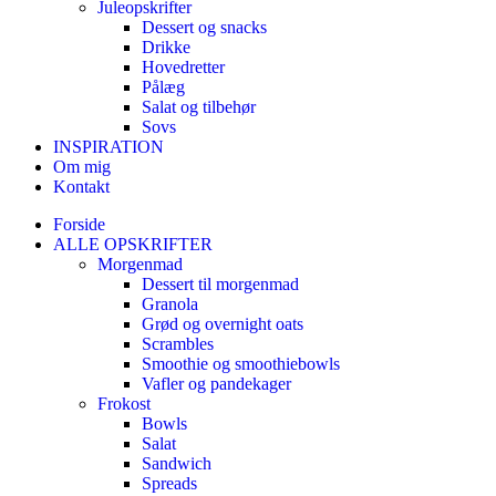
Juleopskrifter
Dessert og snacks
Drikke
Hovedretter
Pålæg
Salat og tilbehør
Sovs
INSPIRATION
Om mig
Kontakt
Forside
ALLE OPSKRIFTER
Morgenmad
Dessert til morgenmad
Granola
Grød og overnight oats
Scrambles
Smoothie og smoothiebowls
Vafler og pandekager
Frokost
Bowls
Salat
Sandwich
Spreads