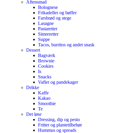
Aftensmad
Bolognese
Frikadeller og bøffer
Farsbrød og stege
Lasagne
Pastaretter
Simreretter
Suppe
Tacos, burritos og andet snask
Dessert
Bagværk
Brownie
Cookies
Is
Snacks
Vafler og pandekager
Drikke
Kaffe
Kakao
Smoothie
Te
Det løse
Dressing, dip og pesto
Fritter og plantetilbehør
Hummus og spreads