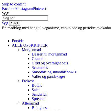
Skip to content
Facebook
Instagram
Pinterest
Søg:
Søg
En madblog med hang til veganisme, chokolade og perfekte avokado
Forside
ALLE OPSKRIFTER
Morgenmad
Dessert til morgenmad
Granola
Grød og overnight oats
Scrambles
Smoothie og smoothiebowls
Vafler og pandekager
Frokost
Bowls
Salat
Sandwich
Spreads
Aftensmad
Bolognese