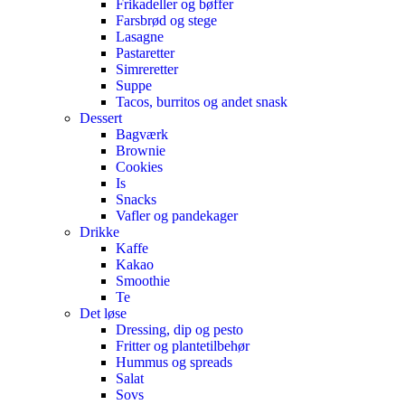
Frikadeller og bøffer
Farsbrød og stege
Lasagne
Pastaretter
Simreretter
Suppe
Tacos, burritos og andet snask
Dessert
Bagværk
Brownie
Cookies
Is
Snacks
Vafler og pandekager
Drikke
Kaffe
Kakao
Smoothie
Te
Det løse
Dressing, dip og pesto
Fritter og plantetilbehør
Hummus og spreads
Salat
Sovs