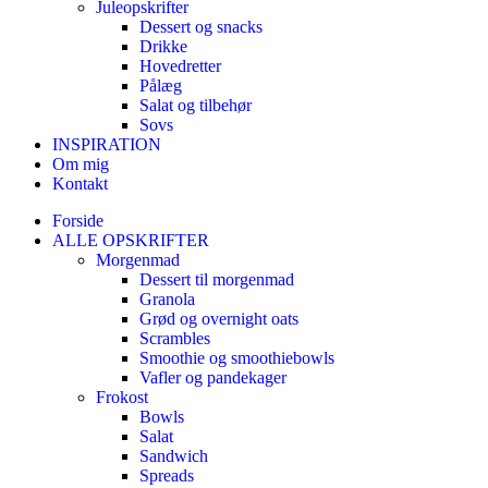
Juleopskrifter
Dessert og snacks
Drikke
Hovedretter
Pålæg
Salat og tilbehør
Sovs
INSPIRATION
Om mig
Kontakt
Forside
ALLE OPSKRIFTER
Morgenmad
Dessert til morgenmad
Granola
Grød og overnight oats
Scrambles
Smoothie og smoothiebowls
Vafler og pandekager
Frokost
Bowls
Salat
Sandwich
Spreads