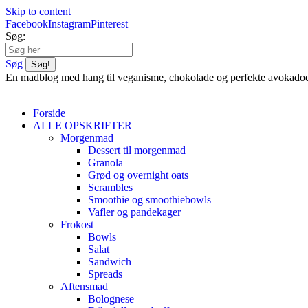
Skip to content
Facebook
Instagram
Pinterest
Søg:
Søg
En madblog med hang til veganisme, chokolade og perfekte avokado
Forside
ALLE OPSKRIFTER
Morgenmad
Dessert til morgenmad
Granola
Grød og overnight oats
Scrambles
Smoothie og smoothiebowls
Vafler og pandekager
Frokost
Bowls
Salat
Sandwich
Spreads
Aftensmad
Bolognese