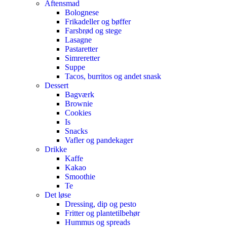
Aftensmad
Bolognese
Frikadeller og bøffer
Farsbrød og stege
Lasagne
Pastaretter
Simreretter
Suppe
Tacos, burritos og andet snask
Dessert
Bagværk
Brownie
Cookies
Is
Snacks
Vafler og pandekager
Drikke
Kaffe
Kakao
Smoothie
Te
Det løse
Dressing, dip og pesto
Fritter og plantetilbehør
Hummus og spreads