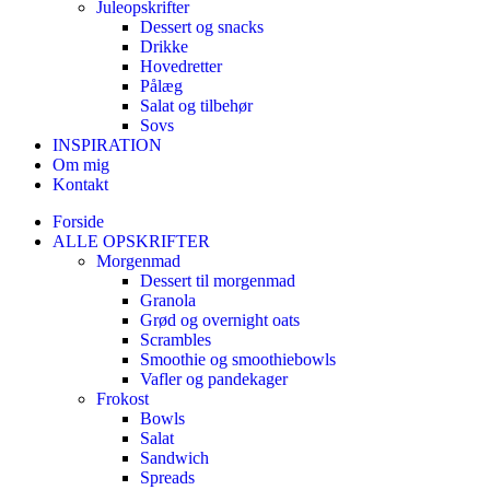
Juleopskrifter
Dessert og snacks
Drikke
Hovedretter
Pålæg
Salat og tilbehør
Sovs
INSPIRATION
Om mig
Kontakt
Forside
ALLE OPSKRIFTER
Morgenmad
Dessert til morgenmad
Granola
Grød og overnight oats
Scrambles
Smoothie og smoothiebowls
Vafler og pandekager
Frokost
Bowls
Salat
Sandwich
Spreads