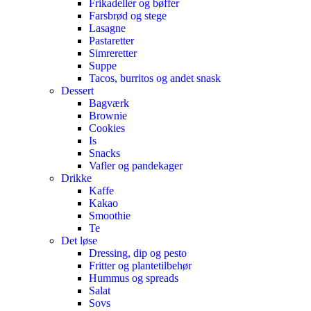
Frikadeller og bøffer
Farsbrød og stege
Lasagne
Pastaretter
Simreretter
Suppe
Tacos, burritos og andet snask
Dessert
Bagværk
Brownie
Cookies
Is
Snacks
Vafler og pandekager
Drikke
Kaffe
Kakao
Smoothie
Te
Det løse
Dressing, dip og pesto
Fritter og plantetilbehør
Hummus og spreads
Salat
Sovs