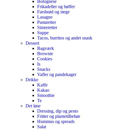
Bolognese
Frikadeller og bøffer
Farsbrød og stege
Lasagne
Pastaretter
Simreretter
Suppe
Tacos, burritos og andet snask
Dessert
Bagværk
Brownie
Cookies
Is
Snacks
Vafler og pandekager
Drikke
Kaffe
Kakao
Smoothie
Te
Det løse
Dressing, dip og pesto
Fritter og plantetilbehør
Hummus og spreads
Salat