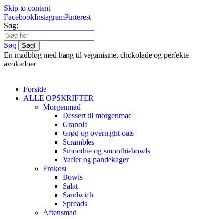
Skip to content
Facebook
Instagram
Pinterest
Søg:
Søg
En madblog med hang til veganisme, chokolade og perfekte
avokadoer
Forside
ALLE OPSKRIFTER
Morgenmad
Dessert til morgenmad
Granola
Grød og overnight oats
Scrambles
Smoothie og smoothiebowls
Vafler og pandekager
Frokost
Bowls
Salat
Sandwich
Spreads
Aftensmad