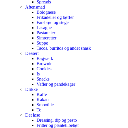
Spreads
Aftensmad
Bolognese
Frikadeller og bøffer
Farsbrød og stege
Lasagne
Pastaretter
Simreretter
Suppe
Tacos, burritos og andet snask
Dessert
Bagværk
Brownie
Cookies
Is
Snacks
Vafler og pandekager
Drikke
Kaffe
Kakao
Smoothie
Te
Det løse
Dressing, dip og pesto
Fritter og plantetilbehør