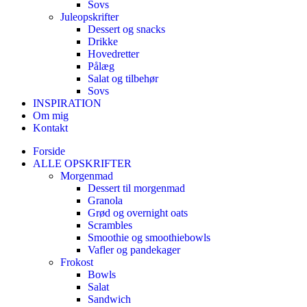
Sovs
Juleopskrifter
Dessert og snacks
Drikke
Hovedretter
Pålæg
Salat og tilbehør
Sovs
INSPIRATION
Om mig
Kontakt
Forside
ALLE OPSKRIFTER
Morgenmad
Dessert til morgenmad
Granola
Grød og overnight oats
Scrambles
Smoothie og smoothiebowls
Vafler og pandekager
Frokost
Bowls
Salat
Sandwich