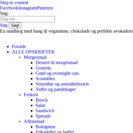
Skip to content
Facebook
Instagram
Pinterest
Søg:
Søg
En madblog med hang til veganisme, chokolade og perfekte avokadoer
Forside
ALLE OPSKRIFTER
Morgenmad
Dessert til morgenmad
Granola
Grød og overnight oats
Scrambles
Smoothie og smoothiebowls
Vafler og pandekager
Frokost
Bowls
Salat
Sandwich
Spreads
Aftensmad
Bolognese
Frikadeller og bøffer