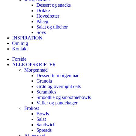
Dessert og snacks
Drikke
Hovedretter
Pålæg
Salat og tilbehør
Sovs
INSPIRATION
Om mig
Kontakt
Forside
ALLE OPSKRIFTER
Morgenmad
Dessert til morgenmad
Granola
Grød og overnight oats
Scrambles
Smoothie og smoothiebowls
Vafler og pandekager
Frokost
Bowls
Salat
Sandwich
Spreads
Aftensmad