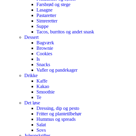
Farsbrød og stege
Lasagne
Pastaretter
Simreretter
Suppe
Tacos, burritos og andet snask
Dessert
Bagværk
Brownie
Cookies
Is
Snacks
Vafler og pandekager
Drikke
Kaffe
Kakao
Smoothie
Te
Det løse
Dressing, dip og pesto
Fritter og plantetilbehør
Hummus og spreads
Salat
Sovs
Juleopskrifter