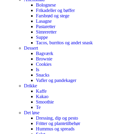
Bolognese
Frikadeller og bøffer
Farsbrød og stege
Lasagne
Pastaretter
Simreretter
Suppe
Tacos, burritos og andet snask
Dessert
Bagværk
Brownie
Cookies
Is
Snacks
Vafler og pandekager
Drikke
Kaffe
Kakao
Smoothie
Te
Det løse
Dressing, dip og pesto
Fritter og plantetilbehør
Hummus og spreads