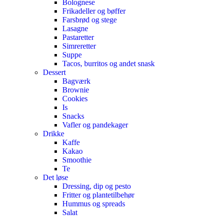
Bolognese
Frikadeller og bøffer
Farsbrød og stege
Lasagne
Pastaretter
Simreretter
Suppe
Tacos, burritos og andet snask
Dessert
Bagværk
Brownie
Cookies
Is
Snacks
Vafler og pandekager
Drikke
Kaffe
Kakao
Smoothie
Te
Det løse
Dressing, dip og pesto
Fritter og plantetilbehør
Hummus og spreads
Salat