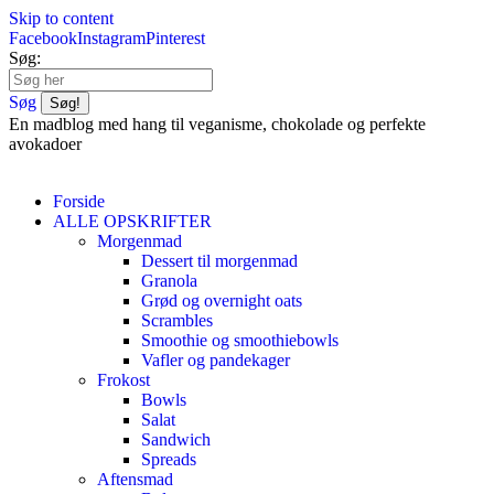
Skip to content
Facebook
Instagram
Pinterest
Søg:
Søg
En madblog med hang til veganisme, chokolade og perfekte
avokadoer
Forside
ALLE OPSKRIFTER
Morgenmad
Dessert til morgenmad
Granola
Grød og overnight oats
Scrambles
Smoothie og smoothiebowls
Vafler og pandekager
Frokost
Bowls
Salat
Sandwich
Spreads
Aftensmad