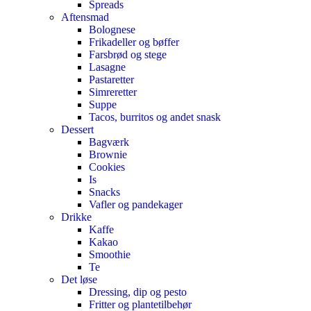
Spreads
Aftensmad
Bolognese
Frikadeller og bøffer
Farsbrød og stege
Lasagne
Pastaretter
Simreretter
Suppe
Tacos, burritos og andet snask
Dessert
Bagværk
Brownie
Cookies
Is
Snacks
Vafler og pandekager
Drikke
Kaffe
Kakao
Smoothie
Te
Det løse
Dressing, dip og pesto
Fritter og plantetilbehør