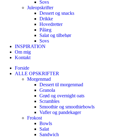
Sovs
Juleopskrifter
Dessert og snacks
Drikke
Hovedretter
Pålæg
Salat og tilbehør
Sovs
INSPIRATION
Om mig
Kontakt
Forside
ALLE OPSKRIFTER
Morgenmad
Dessert til morgenmad
Granola
Grød og overnight oats
Scrambles
Smoothie og smoothiebowls
Vafler og pandekager
Frokost
Bowls
Salat
Sandwich