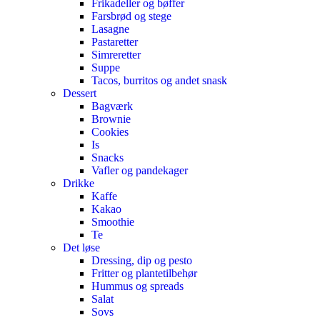
Frikadeller og bøffer
Farsbrød og stege
Lasagne
Pastaretter
Simreretter
Suppe
Tacos, burritos og andet snask
Dessert
Bagværk
Brownie
Cookies
Is
Snacks
Vafler og pandekager
Drikke
Kaffe
Kakao
Smoothie
Te
Det løse
Dressing, dip og pesto
Fritter og plantetilbehør
Hummus og spreads
Salat
Sovs