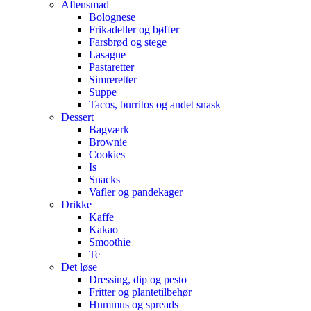
Aftensmad
Bolognese
Frikadeller og bøffer
Farsbrød og stege
Lasagne
Pastaretter
Simreretter
Suppe
Tacos, burritos og andet snask
Dessert
Bagværk
Brownie
Cookies
Is
Snacks
Vafler og pandekager
Drikke
Kaffe
Kakao
Smoothie
Te
Det løse
Dressing, dip og pesto
Fritter og plantetilbehør
Hummus og spreads