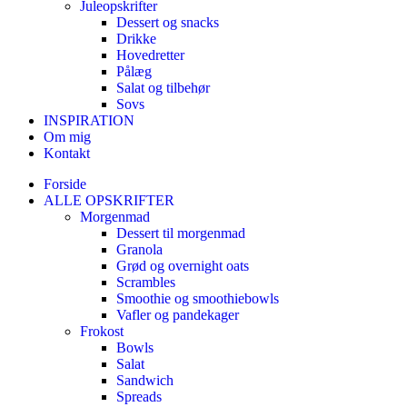
Juleopskrifter
Dessert og snacks
Drikke
Hovedretter
Pålæg
Salat og tilbehør
Sovs
INSPIRATION
Om mig
Kontakt
Forside
ALLE OPSKRIFTER
Morgenmad
Dessert til morgenmad
Granola
Grød og overnight oats
Scrambles
Smoothie og smoothiebowls
Vafler og pandekager
Frokost
Bowls
Salat
Sandwich
Spreads