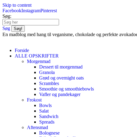
Skip to content
Facebook
Instagram
Pinterest
Søg:
Søg
En madblog med hang til veganisme, chokolade og perfekte avokado
Forside
ALLE OPSKRIFTER
Morgenmad
Dessert til morgenmad
Granola
Grød og overnight oats
Scrambles
Smoothie og smoothiebowls
Vafler og pandekager
Frokost
Bowls
Salat
Sandwich
Spreads
Aftensmad
Bolognese