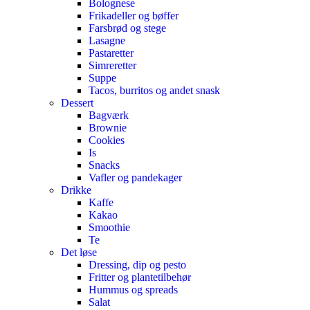
Bolognese
Frikadeller og bøffer
Farsbrød og stege
Lasagne
Pastaretter
Simreretter
Suppe
Tacos, burritos og andet snask
Dessert
Bagværk
Brownie
Cookies
Is
Snacks
Vafler og pandekager
Drikke
Kaffe
Kakao
Smoothie
Te
Det løse
Dressing, dip og pesto
Fritter og plantetilbehør
Hummus og spreads
Salat