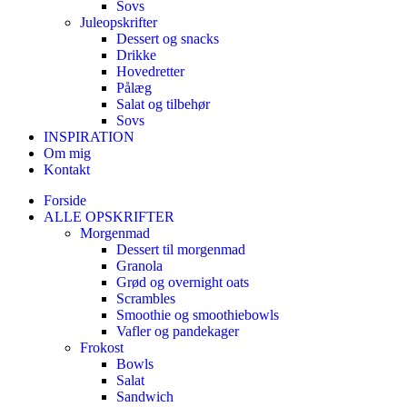
Sovs
Juleopskrifter
Dessert og snacks
Drikke
Hovedretter
Pålæg
Salat og tilbehør
Sovs
INSPIRATION
Om mig
Kontakt
Forside
ALLE OPSKRIFTER
Morgenmad
Dessert til morgenmad
Granola
Grød og overnight oats
Scrambles
Smoothie og smoothiebowls
Vafler og pandekager
Frokost
Bowls
Salat
Sandwich