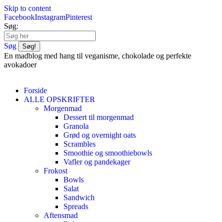
Skip to content
Facebook
Instagram
Pinterest
Søg:
Søg
En madblog med hang til veganisme, chokolade og perfekte
avokadoer
Forside
ALLE OPSKRIFTER
Morgenmad
Dessert til morgenmad
Granola
Grød og overnight oats
Scrambles
Smoothie og smoothiebowls
Vafler og pandekager
Frokost
Bowls
Salat
Sandwich
Spreads
Aftensmad