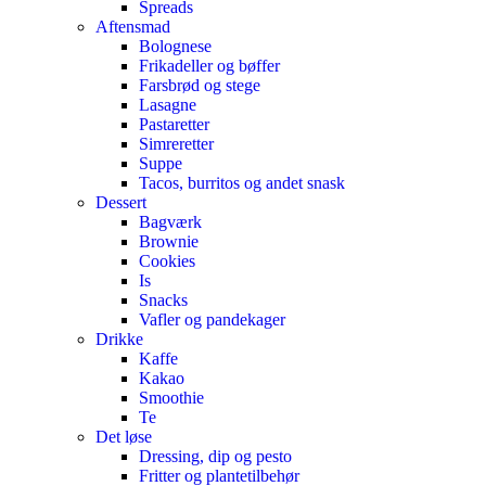
Spreads
Aftensmad
Bolognese
Frikadeller og bøffer
Farsbrød og stege
Lasagne
Pastaretter
Simreretter
Suppe
Tacos, burritos og andet snask
Dessert
Bagværk
Brownie
Cookies
Is
Snacks
Vafler og pandekager
Drikke
Kaffe
Kakao
Smoothie
Te
Det løse
Dressing, dip og pesto
Fritter og plantetilbehør