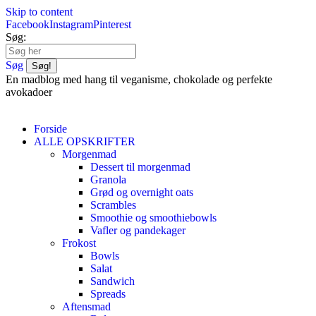
Skip to content
Facebook
Instagram
Pinterest
Søg:
Søg
En madblog med hang til veganisme, chokolade og perfekte
avokadoer
Forside
ALLE OPSKRIFTER
Morgenmad
Dessert til morgenmad
Granola
Grød og overnight oats
Scrambles
Smoothie og smoothiebowls
Vafler og pandekager
Frokost
Bowls
Salat
Sandwich
Spreads
Aftensmad