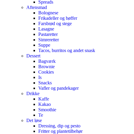
Spreads
Aftensmad
Bolognese
Frikadeller og bøffer
Farsbrød og stege
Lasagne
Pastaretter
Simreretter
Suppe
Tacos, burritos og andet snask
Dessert
Bagværk
Brownie
Cookies
Is
Snacks
Vafler og pandekager
Drikke
Kaffe
Kakao
Smoothie
Te
Det løse
Dressing, dip og pesto
Fritter og plantetilbehør