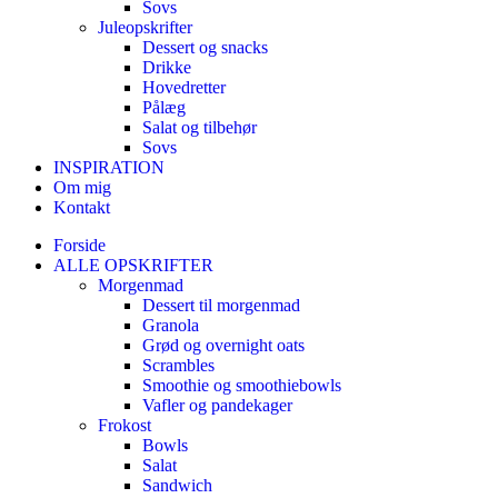
Sovs
Juleopskrifter
Dessert og snacks
Drikke
Hovedretter
Pålæg
Salat og tilbehør
Sovs
INSPIRATION
Om mig
Kontakt
Forside
ALLE OPSKRIFTER
Morgenmad
Dessert til morgenmad
Granola
Grød og overnight oats
Scrambles
Smoothie og smoothiebowls
Vafler og pandekager
Frokost
Bowls
Salat
Sandwich