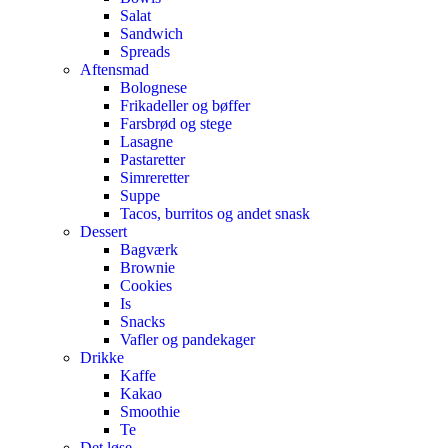
Salat
Sandwich
Spreads
Aftensmad
Bolognese
Frikadeller og bøffer
Farsbrød og stege
Lasagne
Pastaretter
Simreretter
Suppe
Tacos, burritos og andet snask
Dessert
Bagværk
Brownie
Cookies
Is
Snacks
Vafler og pandekager
Drikke
Kaffe
Kakao
Smoothie
Te
Det løse