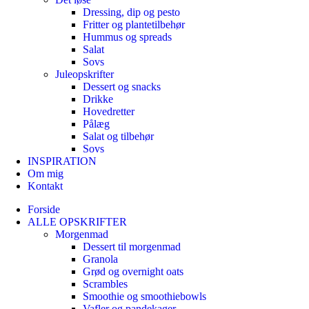
Dressing, dip og pesto
Fritter og plantetilbehør
Hummus og spreads
Salat
Sovs
Juleopskrifter
Dessert og snacks
Drikke
Hovedretter
Pålæg
Salat og tilbehør
Sovs
INSPIRATION
Om mig
Kontakt
Forside
ALLE OPSKRIFTER
Morgenmad
Dessert til morgenmad
Granola
Grød og overnight oats
Scrambles
Smoothie og smoothiebowls
Vafler og pandekager