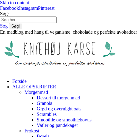
Skip to content
Facebook
Instagram
Pinterest
Søg:
Søg
En madblog med hang til veganisme, chokolade og perfekte avokadoer
Forside
ALLE OPSKRIFTER
Morgenmad
Dessert til morgenmad
Granola
Grød og overnight oats
Scrambles
Smoothie og smoothiebowls
Vafler og pandekager
Frokost
Bowls