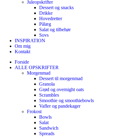
Juleopskrifter
Dessert og snacks
Drikke
Hovedretter
Pålæg
Salat og tilbehør
Sovs
INSPIRATION
Om mig
Kontakt
Forside
ALLE OPSKRIFTER
Morgenmad
Dessert til morgenmad
Granola
Grød og overnight oats
Scrambles
Smoothie og smoothiebowls
Vafler og pandekager
Frokost
Bowls
Salat
Sandwich
Spreads