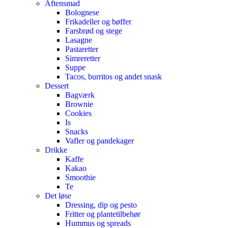
Aftensmad
Bolognese
Frikadeller og bøffer
Farsbrød og stege
Lasagne
Pastaretter
Simreretter
Suppe
Tacos, burritos og andet snask
Dessert
Bagværk
Brownie
Cookies
Is
Snacks
Vafler og pandekager
Drikke
Kaffe
Kakao
Smoothie
Te
Det løse
Dressing, dip og pesto
Fritter og plantetilbehør
Hummus og spreads