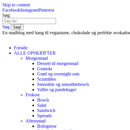
Skip to content
Facebook
Instagram
Pinterest
Søg:
Søg
En madblog med hang til veganisme, chokolade og perfekte avokado
Forside
ALLE OPSKRIFTER
Morgenmad
Dessert til morgenmad
Granola
Grød og overnight oats
Scrambles
Smoothie og smoothiebowls
Vafler og pandekager
Frokost
Bowls
Salat
Sandwich
Spreads
Aftensmad
Bolognese