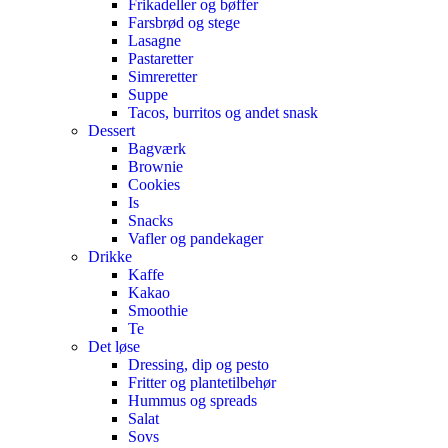
Frikadeller og bøffer
Farsbrød og stege
Lasagne
Pastaretter
Simreretter
Suppe
Tacos, burritos og andet snask
Dessert
Bagværk
Brownie
Cookies
Is
Snacks
Vafler og pandekager
Drikke
Kaffe
Kakao
Smoothie
Te
Det løse
Dressing, dip og pesto
Fritter og plantetilbehør
Hummus og spreads
Salat
Sovs