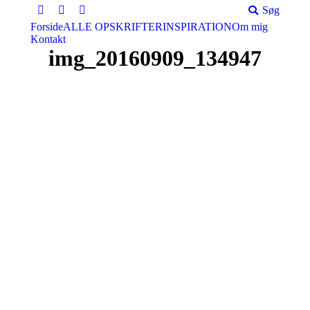
Søg:
Søg
Facebook
Instagram
Pinterest
Forside
ALLE OPSKRIFTER
INSPIRATION
Om mig
Kontakt
img_20160909_134947