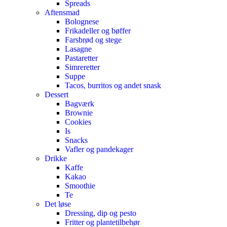
Spreads
Aftensmad
Bolognese
Frikadeller og bøffer
Farsbrød og stege
Lasagne
Pastaretter
Simreretter
Suppe
Tacos, burritos og andet snask
Dessert
Bagværk
Brownie
Cookies
Is
Snacks
Vafler og pandekager
Drikke
Kaffe
Kakao
Smoothie
Te
Det løse
Dressing, dip og pesto
Fritter og plantetilbehør