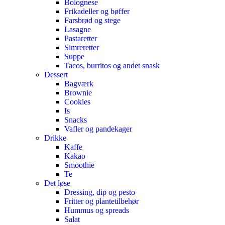
Bolognese
Frikadeller og bøffer
Farsbrød og stege
Lasagne
Pastaretter
Simreretter
Suppe
Tacos, burritos og andet snask
Dessert
Bagværk
Brownie
Cookies
Is
Snacks
Vafler og pandekager
Drikke
Kaffe
Kakao
Smoothie
Te
Det løse
Dressing, dip og pesto
Fritter og plantetilbehør
Hummus og spreads
Salat