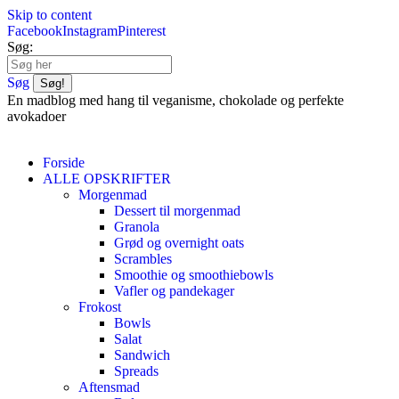
Skip to content
Facebook
Instagram
Pinterest
Søg:
Søg
En madblog med hang til veganisme, chokolade og perfekte
avokadoer
Forside
ALLE OPSKRIFTER
Morgenmad
Dessert til morgenmad
Granola
Grød og overnight oats
Scrambles
Smoothie og smoothiebowls
Vafler og pandekager
Frokost
Bowls
Salat
Sandwich
Spreads
Aftensmad