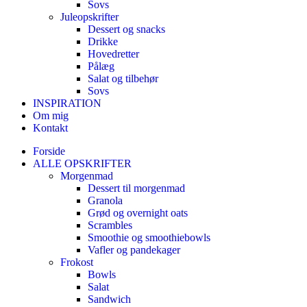
Sovs
Juleopskrifter
Dessert og snacks
Drikke
Hovedretter
Pålæg
Salat og tilbehør
Sovs
INSPIRATION
Om mig
Kontakt
Forside
ALLE OPSKRIFTER
Morgenmad
Dessert til morgenmad
Granola
Grød og overnight oats
Scrambles
Smoothie og smoothiebowls
Vafler og pandekager
Frokost
Bowls
Salat
Sandwich