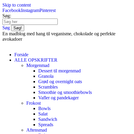
Skip to content
Facebook
Instagram
Pinterest
Søg:
Søg
En madblog med hang til veganisme, chokolade og perfekte
avokadoer
Forside
ALLE OPSKRIFTER
Morgenmad
Dessert til morgenmad
Granola
Grød og overnight oats
Scrambles
Smoothie og smoothiebowls
Vafler og pandekager
Frokost
Bowls
Salat
Sandwich
Spreads
Aftensmad