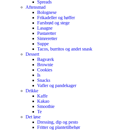
Spreads
Aftensmad
Bolognese
Frikadeller og bøffer
Farsbrød og stege
Lasagne
Pastaretter
Simreretter
Suppe
Tacos, burritos og andet snask
Dessert
Bagværk
Brownie
Cookies
Is
Snacks
Vafler og pandekager
Drikke
Kaffe
Kakao
Smoothie
Te
Det løse
Dressing, dip og pesto
Fritter og plantetilbehør