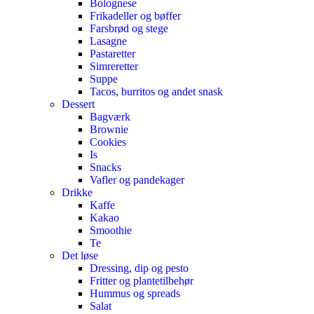
Bolognese
Frikadeller og bøffer
Farsbrød og stege
Lasagne
Pastaretter
Simreretter
Suppe
Tacos, burritos og andet snask
Dessert
Bagværk
Brownie
Cookies
Is
Snacks
Vafler og pandekager
Drikke
Kaffe
Kakao
Smoothie
Te
Det løse
Dressing, dip og pesto
Fritter og plantetilbehør
Hummus og spreads
Salat