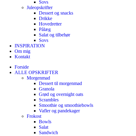
Sovs
Juleopskrifter
Dessert og snacks
Drikke
Hovedretter
Pålæg
Salat og tilbehør
Sovs
INSPIRATION
Om mig
Kontakt
Forside
ALLE OPSKRIFTER
Morgenmad
Dessert til morgenmad
Granola
Grød og overnight oats
Scrambles
Smoothie og smoothiebowls
Vafler og pandekager
Frokost
Bowls
Salat
Sandwich