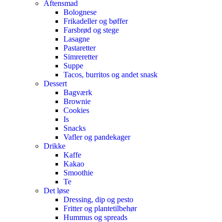
Aftensmad
Bolognese
Frikadeller og bøffer
Farsbrød og stege
Lasagne
Pastaretter
Simreretter
Suppe
Tacos, burritos og andet snask
Dessert
Bagværk
Brownie
Cookies
Is
Snacks
Vafler og pandekager
Drikke
Kaffe
Kakao
Smoothie
Te
Det løse
Dressing, dip og pesto
Fritter og plantetilbehør
Hummus og spreads