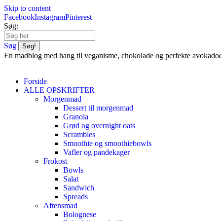
Skip to content
Facebook
Instagram
Pinterest
Søg:
Søg
En madblog med hang til veganisme, chokolade og perfekte avokado
Forside
ALLE OPSKRIFTER
Morgenmad
Dessert til morgenmad
Granola
Grød og overnight oats
Scrambles
Smoothie og smoothiebowls
Vafler og pandekager
Frokost
Bowls
Salat
Sandwich
Spreads
Aftensmad
Bolognese