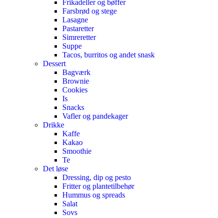
Frikadeller og bøffer
Farsbrød og stege
Lasagne
Pastaretter
Simreretter
Suppe
Tacos, burritos og andet snask
Dessert
Bagværk
Brownie
Cookies
Is
Snacks
Vafler og pandekager
Drikke
Kaffe
Kakao
Smoothie
Te
Det løse
Dressing, dip og pesto
Fritter og plantetilbehør
Hummus og spreads
Salat
Sovs