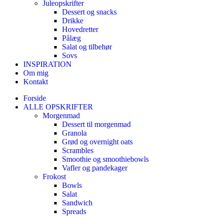
Juleopskrifter
Dessert og snacks
Drikke
Hovedretter
Pålæg
Salat og tilbehør
Sovs
INSPIRATION
Om mig
Kontakt
Forside
ALLE OPSKRIFTER
Morgenmad
Dessert til morgenmad
Granola
Grød og overnight oats
Scrambles
Smoothie og smoothiebowls
Vafler og pandekager
Frokost
Bowls
Salat
Sandwich
Spreads