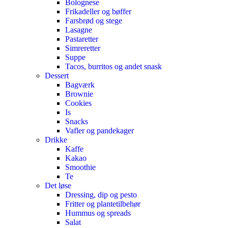
Bolognese
Frikadeller og bøffer
Farsbrød og stege
Lasagne
Pastaretter
Simreretter
Suppe
Tacos, burritos og andet snask
Dessert
Bagværk
Brownie
Cookies
Is
Snacks
Vafler og pandekager
Drikke
Kaffe
Kakao
Smoothie
Te
Det løse
Dressing, dip og pesto
Fritter og plantetilbehør
Hummus og spreads
Salat