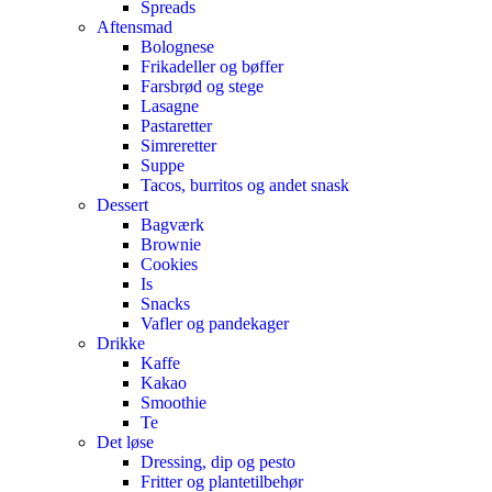
Spreads
Aftensmad
Bolognese
Frikadeller og bøffer
Farsbrød og stege
Lasagne
Pastaretter
Simreretter
Suppe
Tacos, burritos og andet snask
Dessert
Bagværk
Brownie
Cookies
Is
Snacks
Vafler og pandekager
Drikke
Kaffe
Kakao
Smoothie
Te
Det løse
Dressing, dip og pesto
Fritter og plantetilbehør