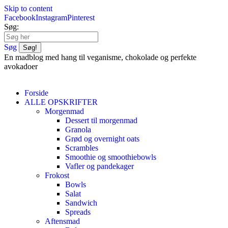
Skip to content
Facebook
Instagram
Pinterest
Søg:
Søg
En madblog med hang til veganisme, chokolade og perfekte
avokadoer
Forside
ALLE OPSKRIFTER
Morgenmad
Dessert til morgenmad
Granola
Grød og overnight oats
Scrambles
Smoothie og smoothiebowls
Vafler og pandekager
Frokost
Bowls
Salat
Sandwich
Spreads
Aftensmad