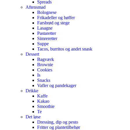
Spreads
Aftensmad
Bolognese
Frikadeller og bøffer
Farsbrød og stege
Lasagne
Pastaretter
Simreretter
Suppe
Tacos, burritos og andet snask
Dessert
Bagværk
Brownie
Cookies
Is
Snacks
Vafler og pandekager
Drikke
Kaffe
Kakao
Smoothie
Te
Det løse
Dressing, dip og pesto
Fritter og plantetilbehør