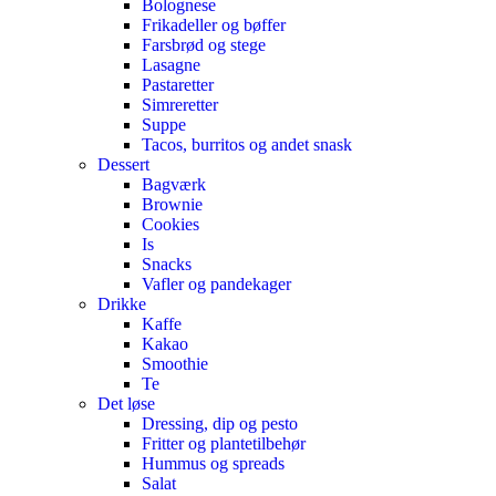
Bolognese
Frikadeller og bøffer
Farsbrød og stege
Lasagne
Pastaretter
Simreretter
Suppe
Tacos, burritos og andet snask
Dessert
Bagværk
Brownie
Cookies
Is
Snacks
Vafler og pandekager
Drikke
Kaffe
Kakao
Smoothie
Te
Det løse
Dressing, dip og pesto
Fritter og plantetilbehør
Hummus og spreads
Salat