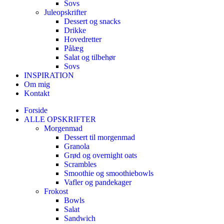
Sovs
Juleopskrifter
Dessert og snacks
Drikke
Hovedretter
Pålæg
Salat og tilbehør
Sovs
INSPIRATION
Om mig
Kontakt
Forside
ALLE OPSKRIFTER
Morgenmad
Dessert til morgenmad
Granola
Grød og overnight oats
Scrambles
Smoothie og smoothiebowls
Vafler og pandekager
Frokost
Bowls
Salat
Sandwich