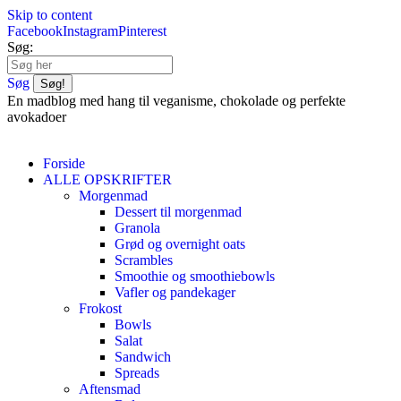
Skip to content
Facebook
Instagram
Pinterest
Søg:
Søg
En madblog med hang til veganisme, chokolade og perfekte
avokadoer
Forside
ALLE OPSKRIFTER
Morgenmad
Dessert til morgenmad
Granola
Grød og overnight oats
Scrambles
Smoothie og smoothiebowls
Vafler og pandekager
Frokost
Bowls
Salat
Sandwich
Spreads
Aftensmad