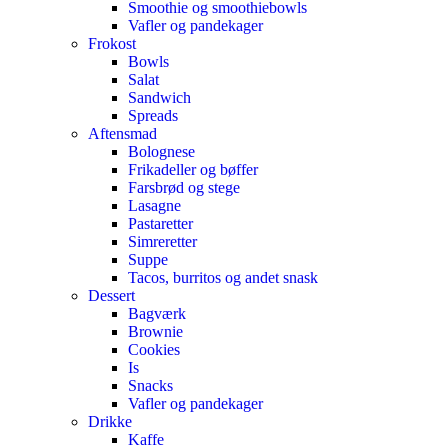
Smoothie og smoothiebowls
Vafler og pandekager
Frokost
Bowls
Salat
Sandwich
Spreads
Aftensmad
Bolognese
Frikadeller og bøffer
Farsbrød og stege
Lasagne
Pastaretter
Simreretter
Suppe
Tacos, burritos og andet snask
Dessert
Bagværk
Brownie
Cookies
Is
Snacks
Vafler og pandekager
Drikke
Kaffe