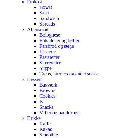
Frokost
Bowls
Salat
Sandwich
Spreads
Aftensmad
Bolognese
Frikadeller og bøffer
Farsbrød og stege
Lasagne
Pastaretter
Simreretter
Suppe
Tacos, burritos og andet snask
Dessert
Bagværk
Brownie
Cookies
Is
Snacks
Vafler og pandekager
Drikke
Kaffe
Kakao
Smoothie