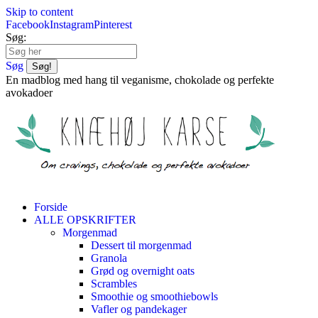
Skip to content
Facebook
Instagram
Pinterest
Søg:
Søg
En madblog med hang til veganisme, chokolade og perfekte
avokadoer
Forside
ALLE OPSKRIFTER
Morgenmad
Dessert til morgenmad
Granola
Grød og overnight oats
Scrambles
Smoothie og smoothiebowls
Vafler og pandekager