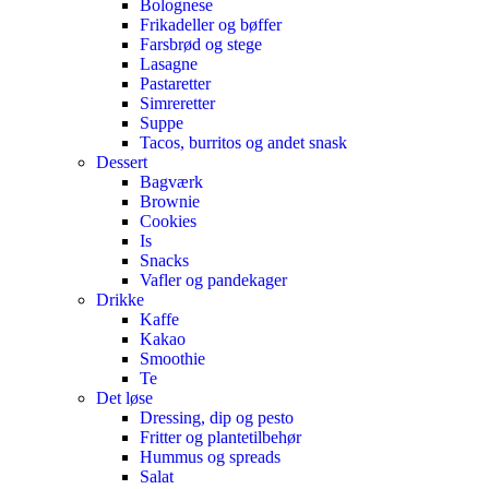
Bolognese
Frikadeller og bøffer
Farsbrød og stege
Lasagne
Pastaretter
Simreretter
Suppe
Tacos, burritos og andet snask
Dessert
Bagværk
Brownie
Cookies
Is
Snacks
Vafler og pandekager
Drikke
Kaffe
Kakao
Smoothie
Te
Det løse
Dressing, dip og pesto
Fritter og plantetilbehør
Hummus og spreads
Salat