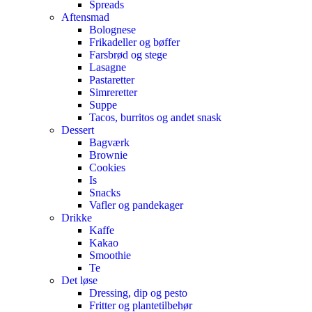
Spreads
Aftensmad
Bolognese
Frikadeller og bøffer
Farsbrød og stege
Lasagne
Pastaretter
Simreretter
Suppe
Tacos, burritos og andet snask
Dessert
Bagværk
Brownie
Cookies
Is
Snacks
Vafler og pandekager
Drikke
Kaffe
Kakao
Smoothie
Te
Det løse
Dressing, dip og pesto
Fritter og plantetilbehør