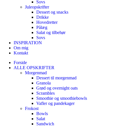
Sovs
Juleopskrifter
Dessert og snacks
Drikke
Hovedretter
Pålæg
Salat og tilbehør
Sovs
INSPIRATION
Om mig
Kontakt
Forside
ALLE OPSKRIFTER
Morgenmad
Dessert til morgenmad
Granola
Grød og overnight oats
Scrambles
Smoothie og smoothiebowls
Vafler og pandekager
Frokost
Bowls
Salat
Sandwich