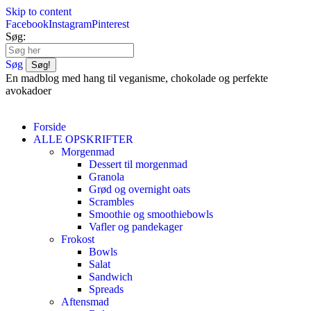
Skip to content
Facebook
Instagram
Pinterest
Søg:
Søg
En madblog med hang til veganisme, chokolade og perfekte
avokadoer
Forside
ALLE OPSKRIFTER
Morgenmad
Dessert til morgenmad
Granola
Grød og overnight oats
Scrambles
Smoothie og smoothiebowls
Vafler og pandekager
Frokost
Bowls
Salat
Sandwich
Spreads
Aftensmad