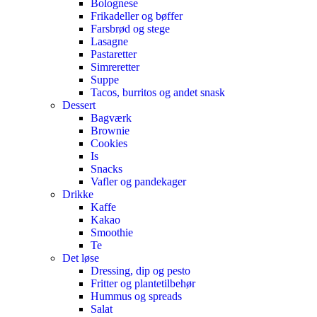
Bolognese
Frikadeller og bøffer
Farsbrød og stege
Lasagne
Pastaretter
Simreretter
Suppe
Tacos, burritos og andet snask
Dessert
Bagværk
Brownie
Cookies
Is
Snacks
Vafler og pandekager
Drikke
Kaffe
Kakao
Smoothie
Te
Det løse
Dressing, dip og pesto
Fritter og plantetilbehør
Hummus og spreads
Salat