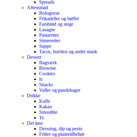
Spreads
Aftensmad
Bolognese
Frikadeller og bøffer
Farsbrød og stege
Lasagne
Pastaretter
Simreretter
Suppe
Tacos, burritos og andet snask
Dessert
Bagværk
Brownie
Cookies
Is
Snacks
Vafler og pandekager
Drikke
Kaffe
Kakao
Smoothie
Te
Det løse
Dressing, dip og pesto
Fritter og plantetilbehør