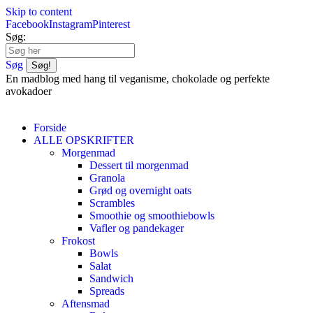
Skip to content
Facebook
Instagram
Pinterest
Søg:
Søg
En madblog med hang til veganisme, chokolade og perfekte
avokadoer
Forside
ALLE OPSKRIFTER
Morgenmad
Dessert til morgenmad
Granola
Grød og overnight oats
Scrambles
Smoothie og smoothiebowls
Vafler og pandekager
Frokost
Bowls
Salat
Sandwich
Spreads
Aftensmad